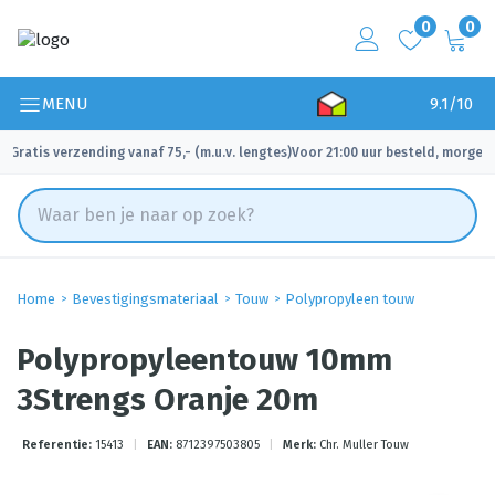
0
0
MENU
9.1/10
Gratis verzending vanaf 75,- (m.u.v. lengtes)
Voor 21:00 uur besteld, morgen 
✓
✓
Home
Bevestigingsmateriaal
Touw
Polypropyleen touw
Polypropyleentouw 10mm
3Strengs Oranje 20m
Referentie:
15413
|
EAN:
8712397503805
|
Merk:
Chr. Muller Touw