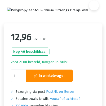
12,96
incl. BTW
Nog 40 beschikbaar
Voor 21.00 besteld, morgen in huis!
In winkelwagen
✓
Bezorging via post
PostNL en Berser
✓
Betalen zoals je wilt,
vooraf of achteraf
✓
222.000+
tevreden klanten