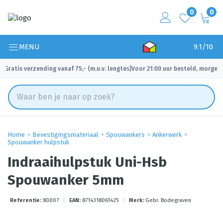
0
0
MENU
9.1/10
Gratis verzending vanaf 75,- (m.u.v. lengtes)
Voor 21:00 uur besteld, morgen 
✓
✓
Home
Bevestigingsmateriaal
Spouwankers
Ankerwerk
Spouwanker hulpstuk
Indraaihulpstuk Uni-Hsb
Spouwanker 5mm
Referentie:
80007
|
EAN:
8714318061425
|
Merk:
Gebr. Bodegraven