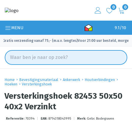
0
0
MENU
9.1/10
Gratis verzending vanaf 75,- (m.u.v. lengtes)
Voor 21:00 uur besteld, morgen 
✓
✓
Home
Bevestigingsmateriaal
Ankerwerk
Houtverbindingen
Hoeken
Versterkingshoek
Versterkingshoek 82453 50x50
40x2 Verzinkt
Referentie:
70394
|
EAN:
8714318043995
|
Merk:
Gebr. Bodegraven