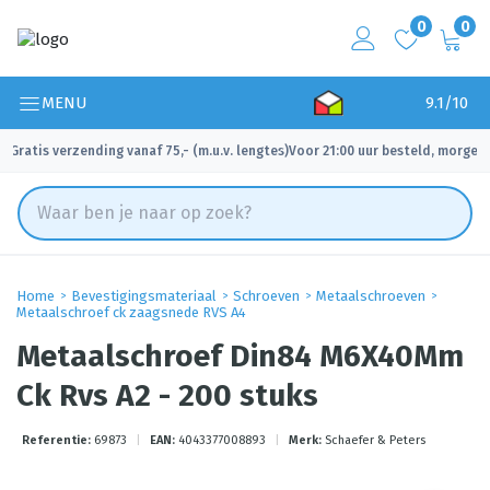
0
0
MENU
9.1/10
Gratis verzending vanaf 75,- (m.u.v. lengtes)
Voor 21:00 uur besteld, morgen 
✓
✓
Home
Bevestigingsmateriaal
Schroeven
Metaalschroeven
Metaalschroef ck zaagsnede RVS A4
Metaalschroef Din84 M6X40Mm
Ck Rvs A2 - 200 stuks
Referentie:
69873
|
EAN:
4043377008893
|
Merk:
Schaefer & Peters