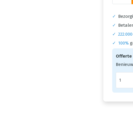
✓
Bezorgi
✓
Betalen
✓
222.000
✓
100%
g
Offerte
Benieuw