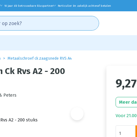
*
10 jaar dé betrouwbare kluspartner!
Particulier én zakelijk achteraf betalen
✓
✓
n
Metaalschroef ck zaagsnede RVS A4
 Ck Rvs A2 - 200
9,27
& Peters
Meer da
Voor 21.00