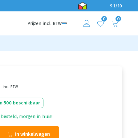
9.1/10
0
0
Prijzen
incl.
BTW
incl. BTW
n 500 beschikbaar
 besteld, morgen in huis!
In winkelwagen