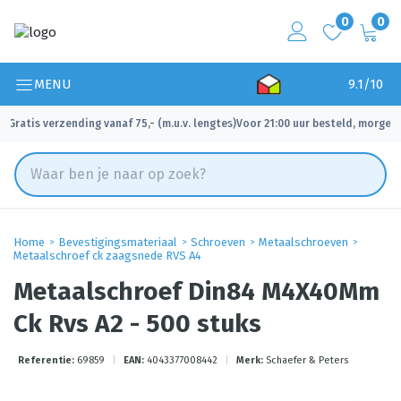
0
0
MENU
9.1/10
Gratis verzending vanaf 75,- (m.u.v. lengtes)
Voor 21:00 uur besteld, morgen 
✓
✓
Home
Bevestigingsmateriaal
Schroeven
Metaalschroeven
Metaalschroef ck zaagsnede RVS A4
Metaalschroef Din84 M4X40Mm
Ck Rvs A2 - 500 stuks
Referentie:
69859
|
EAN:
4043377008442
|
Merk:
Schaefer & Peters