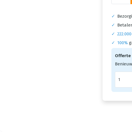
✓
Bezorgi
✓
Betalen
✓
222.000
✓
100%
g
Offerte
Benieuw