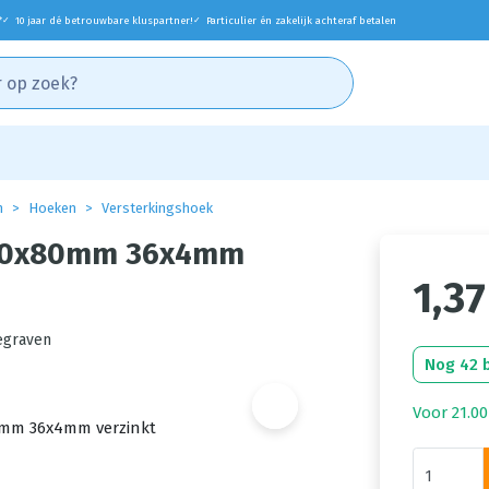
*
10 jaar dé betrouwbare kluspartner!
Particulier én zakelijk achteraf betalen
✓
✓
n
Hoeken
Versterkingshoek
130x80mm 36x4mm
1,37
egraven
Nog 42 
Voor 21.00