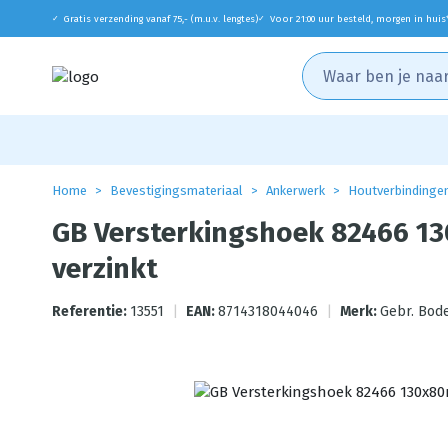
Gratis verzending vanaf 75,- (m.u.v. lengtes)
Voor 21:00 uur besteld, morgen in huis
✓
✓
Home
Bevestigingsmateriaal
Ankerwerk
Houtverbindinge
GB Versterkingshoek 82466 
verzinkt
Referentie:
13551
|
EAN:
8714318044046
|
Merk:
Gebr. Bod