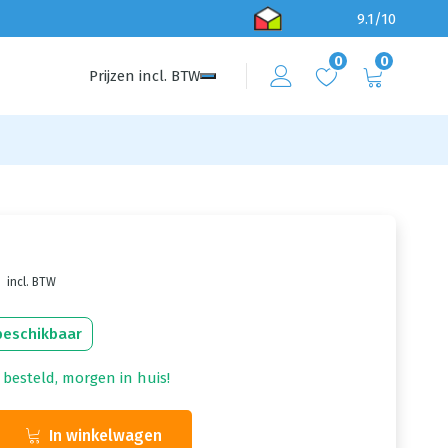
9.1/10
0
0
Prijzen
incl.
BTW
incl. BTW
beschikbaar
 besteld, morgen in huis!
In winkelwagen