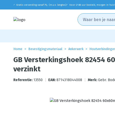
Gratis verzending vanaf 75,- (m.u.v. lengtes)
Voor 21:00 uur besteld, morgen in huis
✓
✓
Home
Bevestigingsmateriaal
Ankerwerk
Houtverbindinge
GB Versterkingshoek 82454 
verzinkt
Referentie:
13550
|
EAN:
8714318044008
|
Merk:
Gebr. Bod