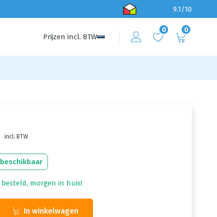
9.1/10
0
0
Prijzen
incl.
BTW
incl. BTW
 beschikbaar
 besteld, morgen in huis!
In winkelwagen