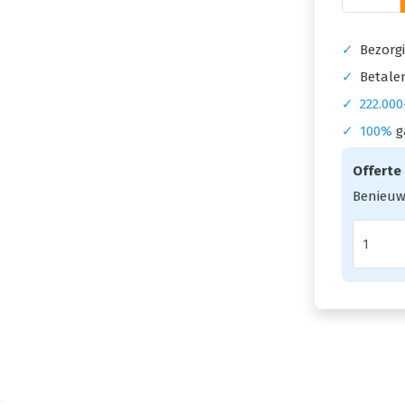
✓
Bezorgi
✓
Betalen
✓
222.000
✓
100%
g
Offerte
Benieuw