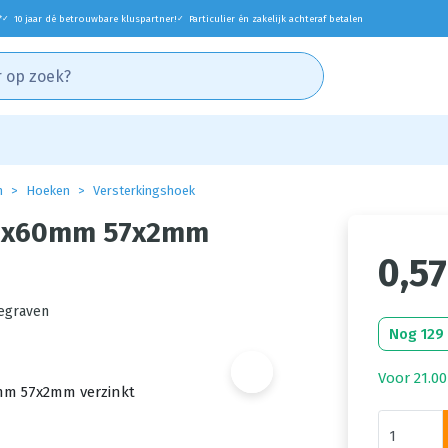
*
10 jaar dé betrouwbare kluspartner!
Particulier én zakelijk achteraf betalen
✓
✓
n
Hoeken
Versterkingshoek
60x60mm 57x2mm
0,57
egraven
Nog 129
Voor 21.00