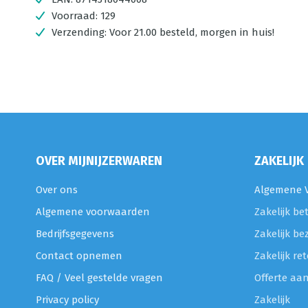
Voorraad:
129
Verzending:
Voor 21.00 besteld, morgen in huis!
OVER MIJNIJZERWAREN
ZAKELIJK
Over ons
Algemene V
Algemene voorwaarden
Zakelijk be
Bedrijfsgegevens
Zakelijk be
Contact opnemen
Zakelijk r
FAQ / Veel gestelde vragen
Offerte aa
Privacy policy
Zakelijk