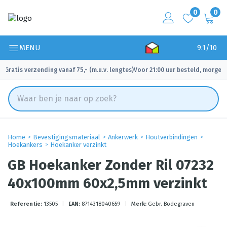
0
0
MENU
9.1/10
Gratis verzending vanaf 75,- (m.u.v. lengtes)
Voor 21:00 uur besteld, morgen 
✓
✓
Home
Bevestigingsmateriaal
Ankerwerk
Houtverbindingen
Hoekankers
Hoekanker verzinkt
GB Hoekanker Zonder Ril 07232
40x100mm 60x2,5mm verzinkt
Referentie:
13505
|
EAN:
8714318040659
|
Merk:
Gebr. Bodegraven