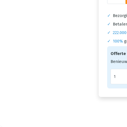
✓
Bezorgi
✓
Betalen
✓
222.000
✓
100%
g
Offerte
Benieuw