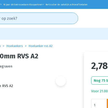
*
10 jaar dé betrouwbare kluspartner!
Particulier én zakelijk achteraf betalen
✓
✓
n
Hoekankers
Hoekanker rvs A2
90mm RVS A2
2,78
degraven
Nog 75 
Voor 21.00