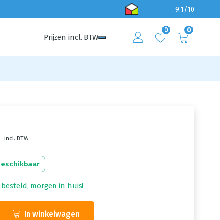
9.1/10
0
0
Prijzen
incl.
BTW
incl. BTW
beschikbaar
 besteld, morgen in huis!
In winkelwagen