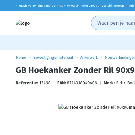
Gratis verzending vanaf 75,- (m.u.v. lengtes)
Voor 21:00 uur besteld, morgen in huis
✓
✓
Home
Bevestigingsmateriaal
Ankerwerk
Houtverbindinge
GB Hoekanker Zonder Ril 90x
Referentie:
13498
|
EAN:
8714318040406
|
Merk:
Gebr. Bo