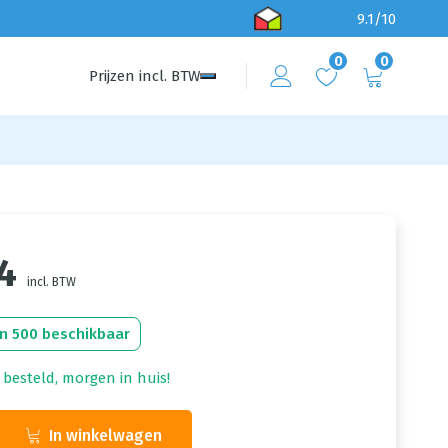
9.1/10
0
0
Prijzen
incl.
BTW
4
incl. BTW
n 500 beschikbaar
 besteld, morgen in huis!
In winkelwagen