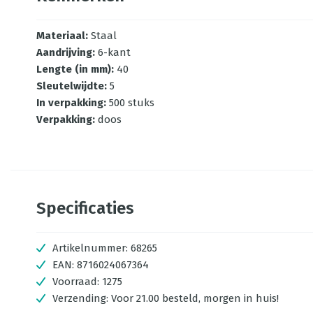
Materiaal
:
Staal
Aandrijving
:
6-kant
Lengte (in mm)
:
40
Sleutelwijdte
:
5
In verpakking
:
500 stuks
Verpakking
:
doos
Specificaties
Artikelnummer:
68265
EAN:
8716024067364
Voorraad:
1275
Verzending:
Voor 21.00 besteld, morgen in huis!