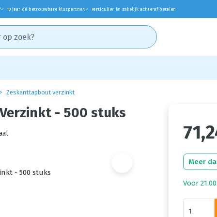
*
10 jaar dé betrouwbare kluspartner!
Particulier én zakelijk achteraf betalen
✓
✓
Zeskanttapbout verzinkt
erzinkt - 500 stuks
71,2
aal
Meer da
Voor 21.00