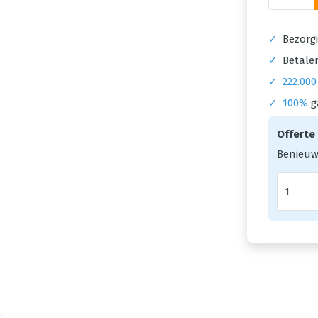
✓
Bezorgi
✓
Betalen
✓
222.000
✓
100%
g
Offerte
Benieuw