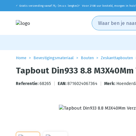
Gratis verzending vanaf 75,- (m.u.v. lengtes)
Voor 21:00 uur besteld, morgen in huis
✓
✓
Home
Bevestigingsmateriaal
Bouten
Zeskanttapbouten
Tapbout Din933 8.8 M3X40Mm V
Referentie:
68265
|
EAN:
8716024067364
|
Merk:
Hoenderd