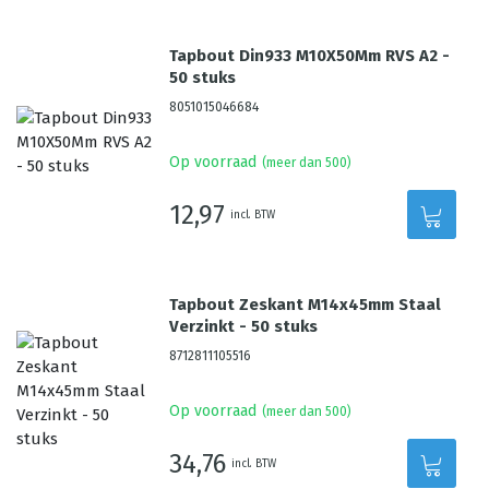
Tapbout Din933 M10X50Mm RVS A2 -
50 stuks
8051015046684
Op voorraad
(meer dan 500)
12,97
incl. BTW
Tapbout Zeskant M14x45mm Staal
Verzinkt - 50 stuks
8712811105516
Op voorraad
(meer dan 500)
34,76
incl. BTW