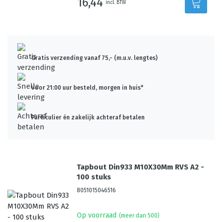
16,44
incl. BTW
Gratis verzending vanaf 75,- (m.u.v. lengtes)
Voor 21:00 uur besteld, morgen in huis*
Particulier én zakelijk achteraf betalen
Tapbout Din933 M10X30Mm RVS A2 -
100 stuks
8051015046516
Op voorraad
(meer dan 500)