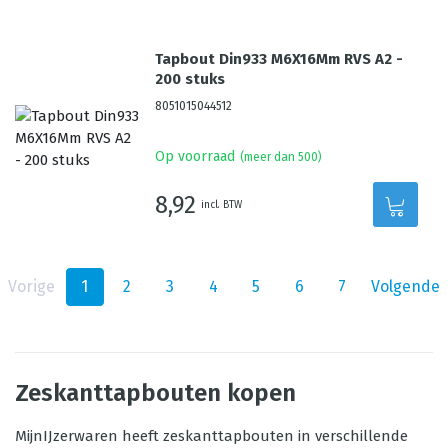
Tapbout Din933 M6X16Mm RVS A2 -
200 stuks
8051015044512
Op voorraad
(meer dan 500)
8,92
incl. BTW
Vorige
1
2
3
4
5
6
7
Volgende
Zeskanttapbouten kopen
MijnIJzerwaren heeft zeskanttapbouten in verschillende