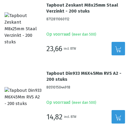
Tapbout Zeskant M8x25mm Staal
Verzinkt - 200 stuks
8712811060112
Op voorraad
(meer dan 500)
23,66
incl. BTW
Tapbout Din933 M6X45Mm RVS A2 -
200 stuks
8051015044918
Op voorraad
(meer dan 500)
14,82
incl. BTW