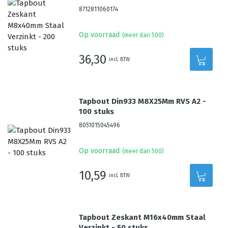
8712811060174
Op voorraad
(meer dan 500)
36,30
incl. BTW
Tapbout Din933 M8X25Mm RVS A2 -
100 stuks
8051015045496
Op voorraad
(meer dan 500)
10,59
incl. BTW
Tapbout Zeskant M16x40mm Staal
Verzinkt - 50 stuks