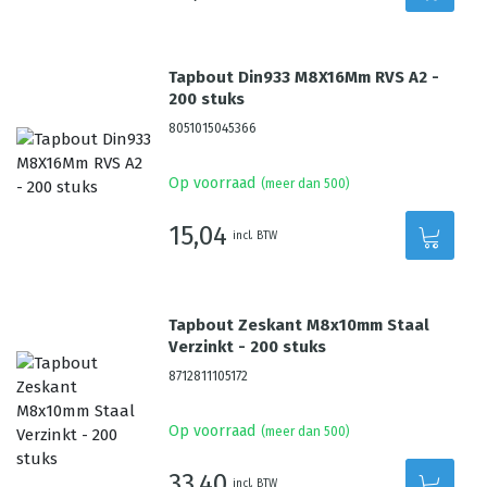
Tapbout Din933 M8X16Mm RVS A2 -
200 stuks
8051015045366
Op voorraad
(meer dan 500)
15,04
incl. BTW
Tapbout Zeskant M8x10mm Staal
Verzinkt - 200 stuks
8712811105172
Op voorraad
(meer dan 500)
33,40
incl. BTW