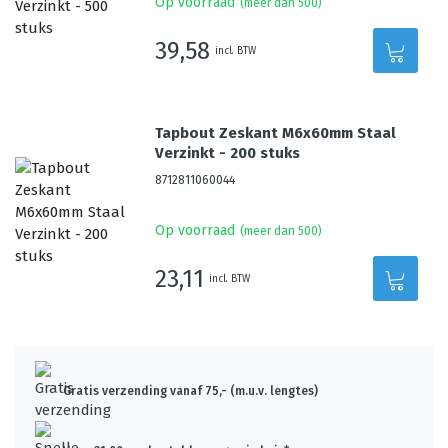
Op voorraad
(meer dan 500)
39,58
incl. BTW
Tapbout Zeskant M6x60mm Staal
Verzinkt - 200 stuks
8712811060044
Op voorraad
(meer dan 500)
23,11
incl. BTW
Gratis verzending vanaf 75,- (m.u.v. lengtes)