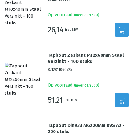
Op voorraad
(meer dan 500)
26,14
incl. BTW
Tapbout Zeskant M12x60mm Staal
Verzinkt - 100 stuks
8712811060525
Op voorraad
(meer dan 500)
51,21
incl. BTW
Tapbout Din933 M6X20Mm RVS A2 -
200 stuks