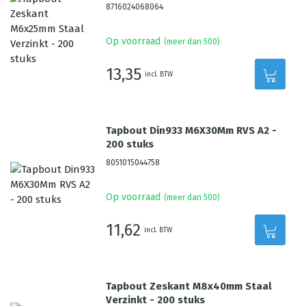
8716024068064
Op voorraad
(meer dan 500)
13,35
incl. BTW
Tapbout Din933 M6X30Mm RVS A2 -
200 stuks
8051015044758
Op voorraad
(meer dan 500)
11,62
incl. BTW
Tapbout Zeskant M8x40mm Staal
Verzinkt - 200 stuks