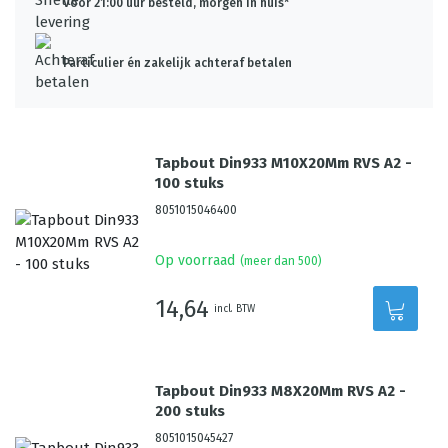
Voor 21:00 uur besteld, morgen in huis*
Particulier én zakelijk achteraf betalen
Tapbout Din933 M10X20Mm RVS A2 -
100 stuks
8051015046400
Op voorraad
(meer dan 500)
14,64
incl. BTW
Tapbout Din933 M8X20Mm RVS A2 -
200 stuks
8051015045427