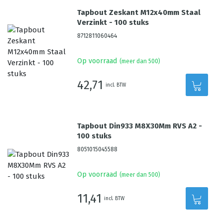
Tapbout Zeskant M12x40mm Staal
Verzinkt - 100 stuks
8712811060464
Op voorraad
(meer dan 500)
42,71
incl. BTW
Tapbout Din933 M8X30Mm RVS A2 -
100 stuks
8051015045588
Op voorraad
(meer dan 500)
11,41
incl. BTW