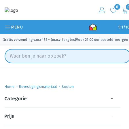
0
MENU
9.1/1
Gratis verzending vanaf 75,- (m.u.v. lengtes)
Voor 21:00 uur besteld, morgen 
✓
✓
Home
Bevestigingsmateriaal
Bouten
Categorie
−
Prijs
−