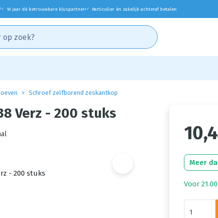
*
10 jaar dé betrouwbare kluspartner!
Particulier én zakelijk achteraf betalen
✓
✓
roeven
Schroef zelfborend zeskantkop
8 Verz - 200 stuks
10,
al
Meer da
Voor 21.00