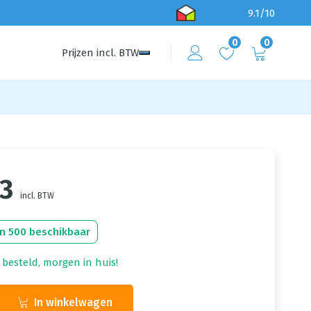
9.1/10
0
0
Prijzen
incl.
BTW
43
incl. BTW
n 500 beschikbaar
 besteld, morgen in huis!
In winkelwagen