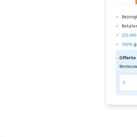
✓
Bezorgi
✓
Betalen
✓
222.000
✓
100%
g
Offerte
Benieuw