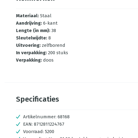
Materiaal
:
Staal
Aandrijving
:
6-kant
Lengte (in mm)
:
38
Sleutelwijdte
:
8
Uitvoering
:
zelfborend
In verpakking
:
200 stuks
Verpakking
:
doos
Specificaties
Artikelnummer:
68168
EAN:
8712811224767
Voorraad:
5200