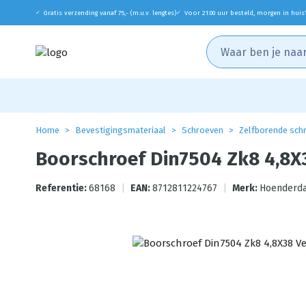
Gratis verzending vanaf 75,- (m.u.v. lengtes)
Voor 21:00 uur besteld, morgen in huis
✓
✓
Home
Bevestigingsmateriaal
Schroeven
Zelfborende sch
Boorschroef Din7504 Zk8 4,8X3
Referentie:
68168
|
EAN:
8712811224767
|
Merk:
Hoenderda