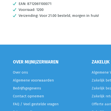
EAN:
8712061100071
Voorraad:
1200
Verzending:
Voor 21.00 besteld, morgen in huis!
OVER MIJNIJZERWAREN
ZAKELIJK
Over ons
Algemene V
Algemene voorwaarden
Zakelijk be
Bedrijfsgegevens
Zakelijk be
Contact opnemen
Zakelijk r
FAQ / Veel gestelde vragen
Offerte aa