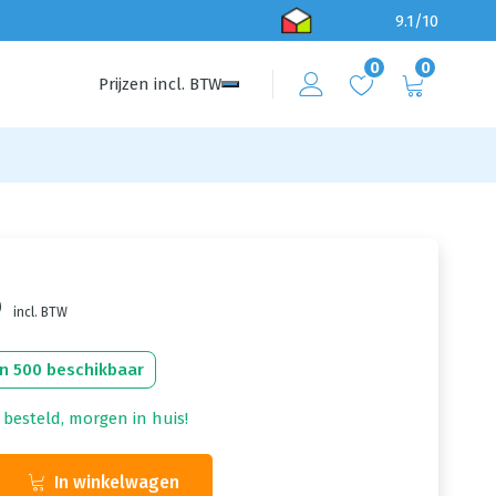
9.1/10
0
0
Prijzen
incl.
BTW
5
incl. BTW
n 500 beschikbaar
 besteld, morgen in huis!
In winkelwagen