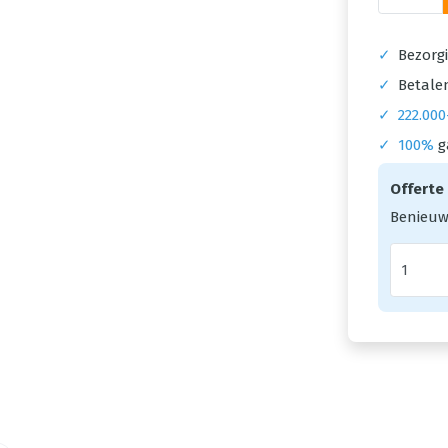
✓
Bezorgi
✓
Betalen
✓
222.000
✓
100%
g
Offerte
Benieuw