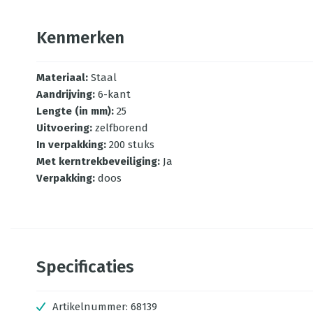
Kenmerken
Materiaal
:
Staal
Aandrijving
:
6-kant
Lengte (in mm)
:
25
Uitvoering
:
zelfborend
In verpakking
:
200 stuks
Met kerntrekbeveiliging
:
Ja
Verpakking
:
doos
Specificaties
Artikelnummer:
68139