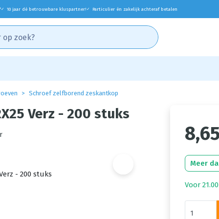
*
10 jaar dé betrouwbare kluspartner!
Particulier én zakelijk achteraf betalen
✓
✓
roeven
Schroef zelfborend zeskantkop
X25 Verz - 200 stuks
8,6
r
Meer da
Voor 21.00