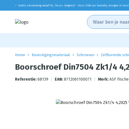
Gratis verzending vanaf 75,- (m.u.v. lengtes)
Voor 21:00 uur besteld, morgen in huis
✓
✓
Home
Bevestigingsmateriaal
Schroeven
Zelfborende sch
Boorschroef Din7504 Zk1/4 4,2
Referentie:
68139
|
EAN:
8712061100071
|
Merk:
ASF Fische