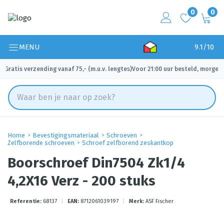
0
0
MENU
9.1/10
Gratis verzending vanaf 75,- (m.u.v. lengtes)
Voor 21:00 uur besteld, morgen 
✓
✓
Home
Bevestigingsmateriaal
Schroeven
Zelfborende schroeven
Schroef zelfborend zeskantkop
Boorschroef Din7504 Zk1/4
4,2X16 Verz - 200 stuks
Referentie:
68137
|
EAN:
8712061039197
|
Merk:
ASF Fischer