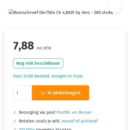
7,88
incl. BTW
Nog 400 beschikbaar
Voor 21.00 besteld, morgen in huis!
In winkelwagen
✓
Bezorging via post
PostNL en Berser
✓
Betalen zoals je wilt,
vooraf of achteraf
✓
222.000+
tevreden klanten