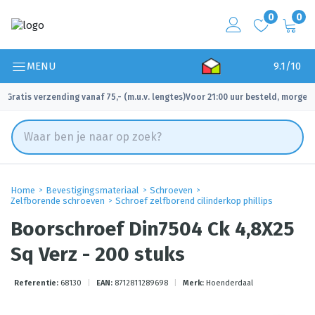
0
0
MENU
9.1/10
Gratis verzending vanaf 75,- (m.u.v. lengtes)
Voor 21:00 uur besteld, morgen 
✓
✓
Home
Bevestigingsmateriaal
Schroeven
Zelfborende schroeven
Schroef zelfborend cilinderkop phillips
Boorschroef Din7504 Ck 4,8X25
Sq Verz - 200 stuks
Referentie:
68130
|
EAN:
8712811289698
|
Merk:
Hoenderdaal