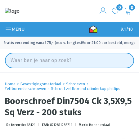
0
0
MENU
9.1/10
Gratis verzending vanaf 75,- (m.u.v. lengtes)
Voor 21:00 uur besteld, morgen 
✓
✓
Home
Bevestigingsmateriaal
Schroeven
Zelfborende schroeven
Schroef zelfborend cilinderkop phillips
Boorschroef Din7504 Ck 3,5X9,5
Sq Verz - 200 stuks
Referentie:
68121
|
EAN:
8712811288714
|
Merk:
Hoenderdaal