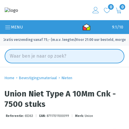
0
0
MENU
9.1/10
Gratis verzending vanaf 75,- (m.u.v. lengtes)
Voor 21:00 uur besteld, morgen 
✓
✓
Home
Bevestigingsmateriaal
Nieten
Union Niet Type A 10Mm Cnk -
7500 stuks
Referentie:
65363
|
EAN:
8711701100099
|
Merk:
Union