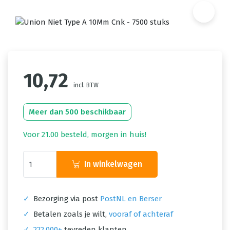
10,72
incl. BTW
Meer dan 500 beschikbaar
Voor 21.00 besteld, morgen in huis!
In winkelwagen
✓
Bezorging via post
PostNL en Berser
✓
Betalen zoals je wilt,
vooraf of achteraf
✓
222.000+
tevreden klanten