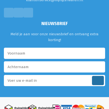
klantenservice@mijnijzerwaren.nl
NIEUWSBRIEF
Meld je aan voor onze nieuwsbrief en ontvang extra
korting!