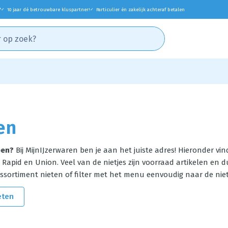
*
10 jaar dé betrouwbare kluspartner!
Particulier én zakelijk achteraf betalen
✓
✓
en
pen?
Bij MijnIJzerwaren ben je aan het juiste adres! Hieronder vi
Rapid en Union. Veel van de nietjes zijn voorraad artikelen en du
sortiment nieten of filter met het menu eenvoudig naar de niete
eten