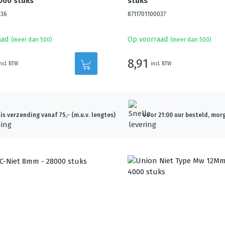
000 stuks
stuks
536
8711701100037
aad
Op voorraad
(meer dan 500)
(meer dan 500)
8,91
ncl. BTW
incl. BTW
is verzending vanaf 75,- (m.u.v. lengtes)
Voor 21:00 uur besteld, morg