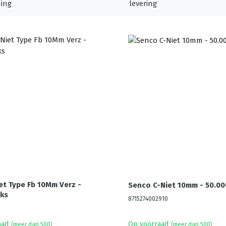
et Type Fb 10Mm Verz -
Senco C-Niet 10mm - 50.00
ks
8715274002910
aad
Op voorraad
(meer dan 500)
(meer dan 500)