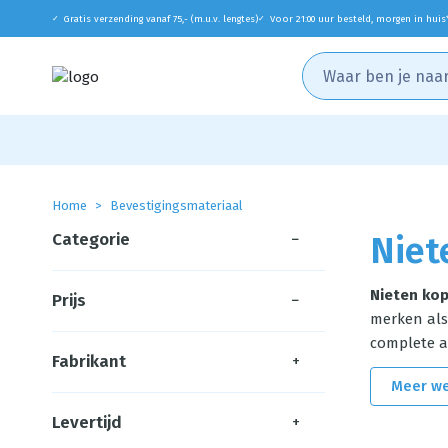
Gratis verzending vanaf 75,- (m.u.v. lengtes)
Voor 21:00 uur besteld, morgen in huis
✓
✓
Home
Bevestigingsmateriaal
Categorie
−
Niet
Nieten ko
Prijs
−
merken als 
complete as
Fabrikant
+
Meer w
Levertijd
+