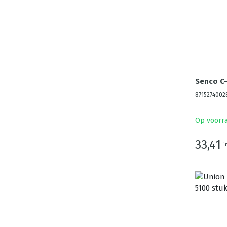
Senco C-
8715274002
Op voorr
33,41
i