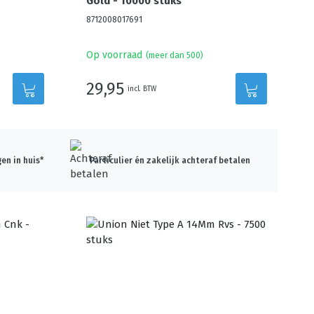
Gold - 10000 stuks
8712008017691
Op voorraad
(meer dan 500)
29,95
incl. BTW
en in huis*
Particulier én zakelijk achteraf betalen