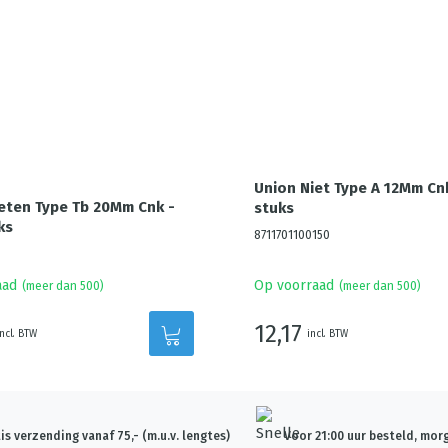
Union Niet Type A 12Mm Cn
eten Type Tb 20Mm Cnk -
stuks
ks
8711701100150
aad
Op voorraad
(meer dan 500)
(meer dan 500)
12,17
incl. BTW
incl. BTW
is verzending vanaf 75,- (m.u.v. lengtes)
Voor 21:00 uur besteld, morg