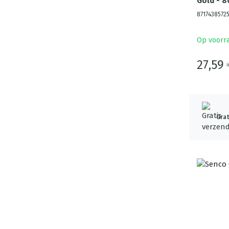
Gold - 8
8717438572
Op voorr
27,59
i
Grat