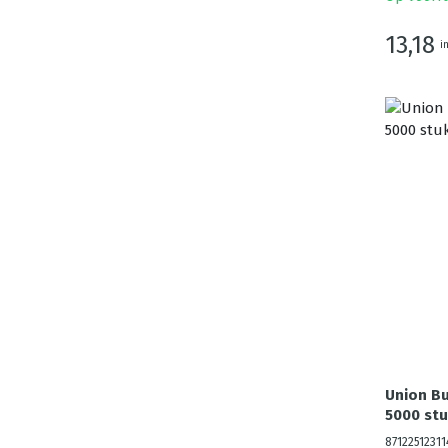
13,18
i
Union Bu
5000 stu
87122512311