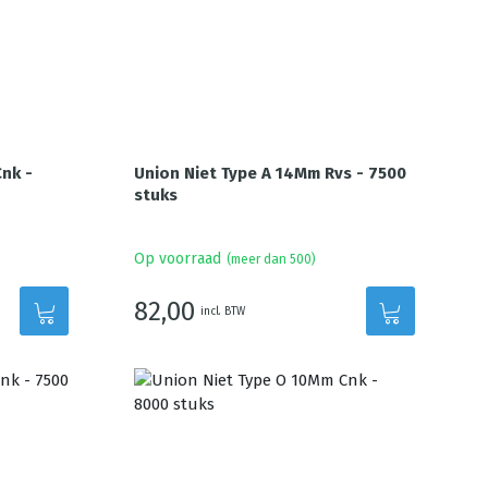
nk -
Union Niet Type A 14Mm Rvs - 7500
stuks
Op voorraad
(meer dan 500)
82,00
incl. BTW