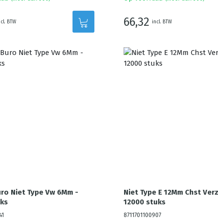
66,32
ncl. BTW
incl. BTW
ro Niet Type Vw 6Mm -
Niet Type E 12Mm Chst Verz
ks
12000 stuks
41
8711701100907