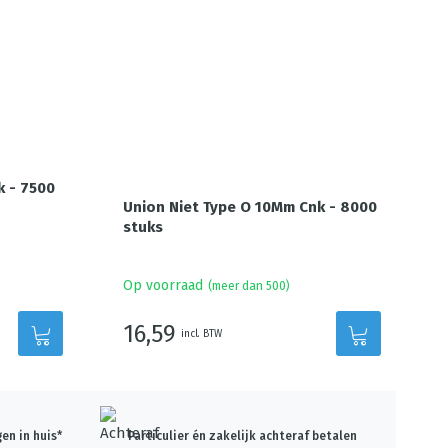
k - 7500
Union Niet Type O 10Mm Cnk - 8000
stuks
Op voorraad
(meer dan 500)
16,59
incl. BTW
en in huis*
Particulier én zakelijk achteraf betalen