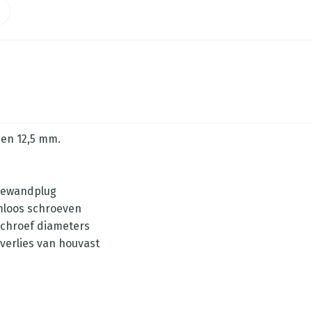
 en 12,5 mm.
llewandplug
emloos schroeven
 schroef diameters
verlies van houvast