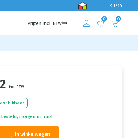
9.1/10
0
0
Prijzen
incl.
BTW
22
incl. BTW
beschikbaar
 besteld, morgen in huis!
In winkelwagen