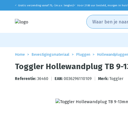
Gratis verzending vanaf 75,- (m.u.v. lengtes)
Voor 21:00 uur besteld, morgen in huis
✓
✓
Home
Bevestigingsmateriaal
Pluggen
Hollewandplugge
Toggler Hollewandplug TB 9-1
Referentie:
36460
|
EAN:
0036296110109
|
Merk:
Toggler