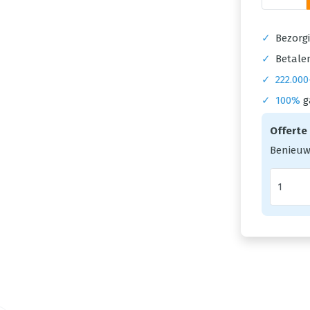
✓
Bezorgi
✓
Betalen
✓
222.000
✓
100%
g
Offerte
Benieuw