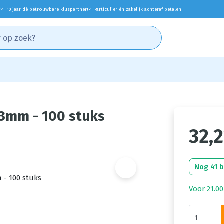
*
10 jaar dé betrouwbare kluspartner!
Particulier én zakelijk achteraf betalen
✓
✓
n
3mm - 100 stuks
32,
Nog 41 
Voor 21.00