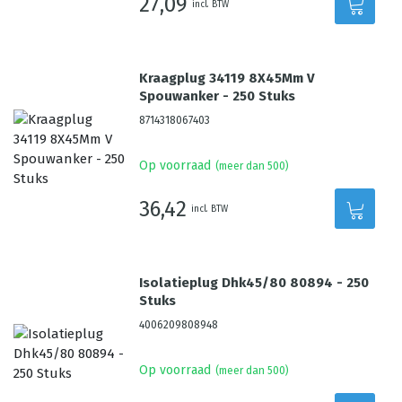
27,09
incl. BTW
Kraagplug 34119 8X45Mm V
Spouwanker - 250 Stuks
8714318067403
Op voorraad
(meer dan 500)
36,42
incl. BTW
Isolatieplug Dhk45/80 80894 - 250
Stuks
4006209808948
Op voorraad
(meer dan 500)