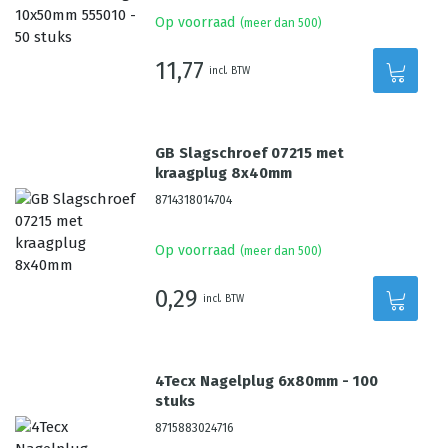
Op voorraad
(meer dan 500)
11,77
incl. BTW
GB Slagschroef 07215 met
kraagplug 8x40mm
8714318014704
Op voorraad
(meer dan 500)
0,29
incl. BTW
4Tecx Nagelplug 6x80mm - 100
stuks
8715883024716