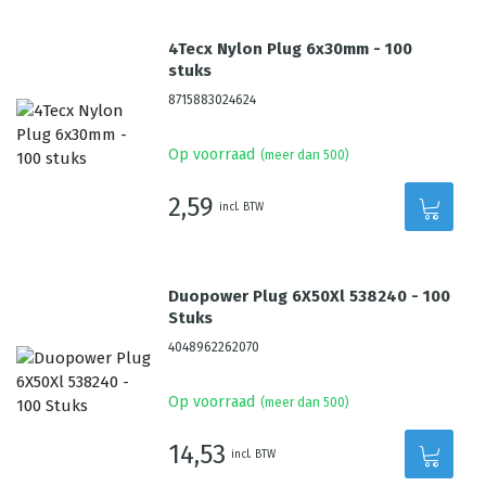
4Tecx Nylon Plug 6x30mm - 100
stuks
8715883024624
Op voorraad
(meer dan 500)
2,59
incl. BTW
Duopower Plug 6X50Xl 538240 - 100
Stuks
4048962262070
Op voorraad
(meer dan 500)
14,53
incl. BTW