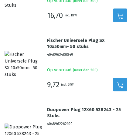
Op voorraad
(meer dan 500)
16,70
incl. BTW
Fischer Universele Plug SX
10x50mm- 50 stuks
4048962480849
Op voorraad
(meer dan 500)
9,72
incl. BTW
Duopower Plug 12X60 538243 - 25
Stuks
4048962262100