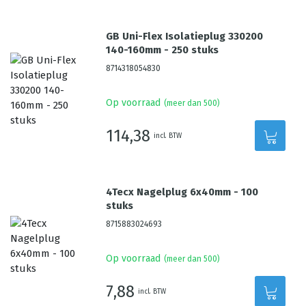
GB Uni-Flex Isolatieplug 330200
140-160mm - 250 stuks
8714318054830
Op voorraad
(meer dan 500)
114,38
incl. BTW
4Tecx Nagelplug 6x40mm - 100
stuks
8715883024693
Op voorraad
(meer dan 500)
7,88
incl. BTW