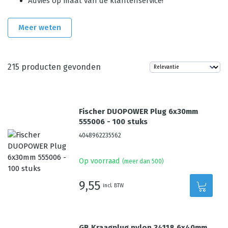
Advies op maat van de klantenservice!
Meer weten
215
producten gevonden
Fischer DUOPOWER Plug 6x30mm
555006 - 100 stuks
4048962235562
Op voorraad
(meer dan 500)
9,55
incl. BTW
GB Kraagplug nylon 34118 6x40mm