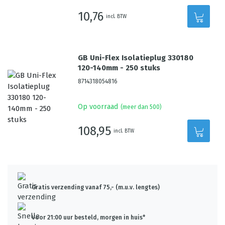
10,76
incl. BTW
GB Uni-Flex Isolatieplug 330180
120-140mm - 250 stuks
8714318054816
Op voorraad
(meer dan 500)
108,95
incl. BTW
Gratis verzending vanaf 75,- (m.u.v. lengtes)
Voor 21:00 uur besteld, morgen in huis*