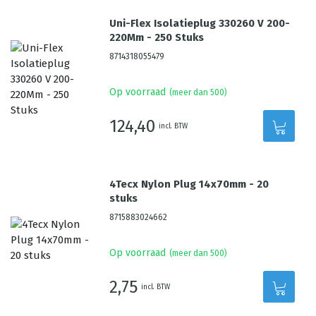
Uni-Flex Isolatieplug 330260 V 200-
220Mm - 250 Stuks
8714318055479
Op voorraad
(meer dan 500)
124,40
incl. BTW
4Tecx Nylon Plug 14x70mm - 20
stuks
8715883024662
Op voorraad
(meer dan 500)
2,75
incl. BTW