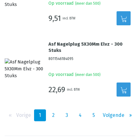
Op voorraad
(meer dan 500)
9,51
incl. BTW
Asf Nagelplug 5X30Mm Elvz - 300
Stuks
8011546184095
Op voorraad
(meer dan 500)
22,69
incl. BTW
‹‹
Vorige
1
2
3
4
5
Volgende
››