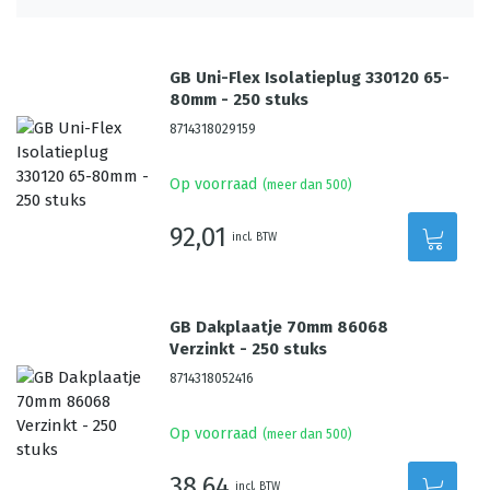
GB Uni-Flex Isolatieplug 330120 65-
80mm - 250 stuks
8714318029159
Op voorraad
(meer dan 500)
92,01
incl. BTW
GB Dakplaatje 70mm 86068
Verzinkt - 250 stuks
8714318052416
Op voorraad
(meer dan 500)
38,64
incl. BTW