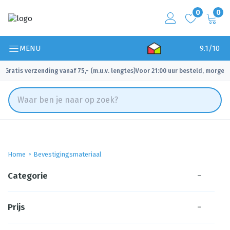
0
0
MENU
9.1/10
Gratis verzending vanaf 75,- (m.u.v. lengtes)
Voor 21:00 uur besteld, morgen 
✓
✓
Home
Bevestigingsmateriaal
Categorie
−
Prijs
−