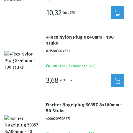
10,32
incl. BTW
4Tecx Nylon Plug 8x40mm - 100
stuks
8715883024631
Op voorraad
(meer dan 500)
3,68
incl. BTW
Fischer Nagelplug 50357 8x100mm -
50 Stuks
4006209503577