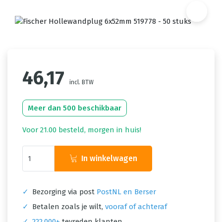
46,17
incl. BTW
Meer dan 500 beschikbaar
Voor 21.00 besteld, morgen in huis!
In winkelwagen
✓
Bezorging via post
PostNL en Berser
✓
Betalen zoals je wilt,
vooraf of achteraf
✓
222.000+
tevreden klanten