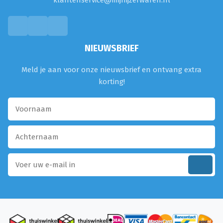
klantenservice@mijnijzerwaren.nl
NIEUWSBRIEF
Meld je aan voor onze nieuwsbrief en ontvang extra
korting!