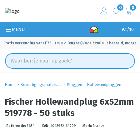
0
0
MENU
9.1/10
Gratis verzending vanaf 75,- (m.u.v. lengtes)
Voor 21:00 uur besteld, morgen 
✓
✓
Home
Bevestigingsmateriaal
Pluggen
Hollewandpluggen
Fischer Hollewandplug 6x52mm
519778 - 50 stuks
Referentie:
36341
|
EAN:
4048962164909
|
Merk:
Fischer