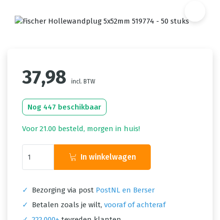
37,98
incl. BTW
Nog 447 beschikbaar
Voor 21.00 besteld, morgen in huis!
In winkelwagen
✓
Bezorging via post
PostNL en Berser
✓
Betalen zoals je wilt,
vooraf of achteraf
✓
222.000+
tevreden klanten