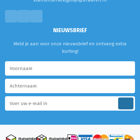
klantenservice@mijnijzerwaren.nl
NIEUWSBRIEF
Meld je aan voor onze nieuwsbrief en ontvang extra
korting!