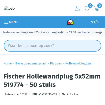
0
0
MENU
9.1/10
Gratis verzending vanaf 75,- (m.u.v. lengtes)
Voor 21:00 uur besteld, morgen 
✓
✓
Home
Bevestigingsmateriaal
Pluggen
Hollewandpluggen
Fischer Hollewandplug 5x52mm
519774 - 50 stuks
Referentie:
36339
|
EAN:
4048962164879
|
Merk:
Fischer