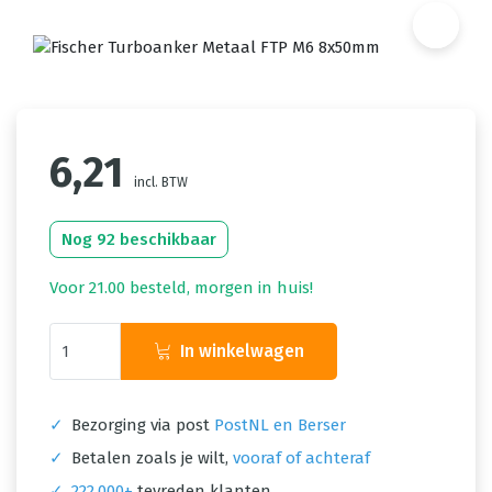
6,21
incl. BTW
Nog 92 beschikbaar
Voor 21.00 besteld, morgen in huis!
In winkelwagen
✓
Bezorging via post
PostNL en Berser
✓
Betalen zoals je wilt,
vooraf of achteraf
✓
222.000+
tevreden klanten