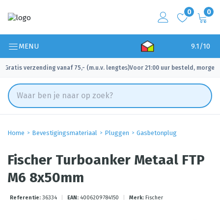
0
0
MENU
9.1/10
Gratis verzending vanaf 75,- (m.u.v. lengtes)
Voor 21:00 uur besteld, morgen 
✓
✓
Home
Bevestigingsmateriaal
Pluggen
Gasbetonplug
Fischer Turboanker Metaal FTP
M6 8x50mm
Referentie:
36334
|
EAN:
4006209784150
|
Merk:
Fischer