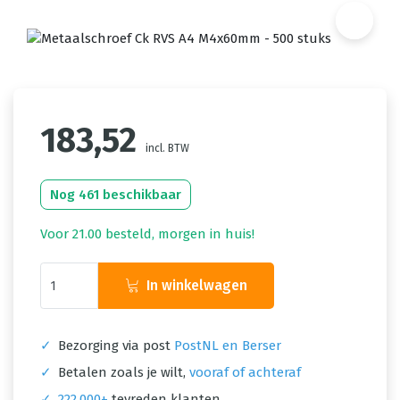
183,52
incl. BTW
Nog 461 beschikbaar
Voor 21.00 besteld, morgen in huis!
In winkelwagen
✓
Bezorging via post
PostNL en Berser
✓
Betalen zoals je wilt,
vooraf of achteraf
✓
222.000+
tevreden klanten