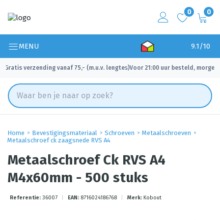
0
0
MENU
9.1/10
Gratis verzending vanaf 75,- (m.u.v. lengtes)
Voor 21:00 uur besteld, morgen 
✓
✓
Home
Bevestigingsmateriaal
Schroeven
Metaalschroeven
Metaalschroef ck zaagsnede RVS A4
Metaalschroef Ck RVS A4
M4x60mm - 500 stuks
Referentie:
36007
|
EAN:
8716024186768
|
Merk:
Kobout