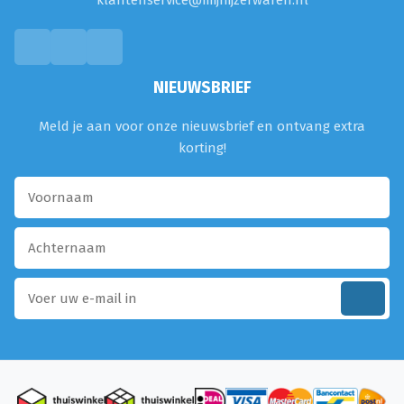
klantenservice@mijnijzerwaren.nl
NIEUWSBRIEF
Meld je aan voor onze nieuwsbrief en ontvang extra
korting!