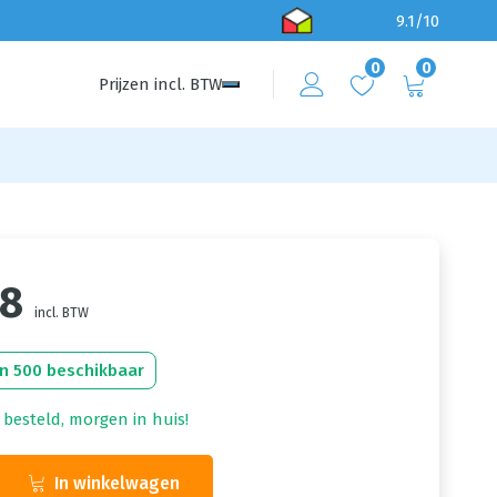
9.1/10
0
0
Prijzen
incl.
BTW
98
incl. BTW
n 500 beschikbaar
 besteld, morgen in huis!
In winkelwagen