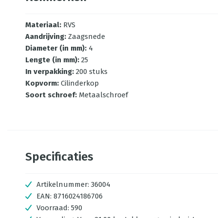
Materiaal
:
RVS
Aandrijving
:
Zaagsnede
Diameter (in mm)
:
4
Lengte (in mm)
:
25
In verpakking
:
200 stuks
Kopvorm
:
Cilinderkop
Soort schroef
:
Metaalschroef
Specificaties
Artikelnummer:
36004
EAN:
8716024186706
Voorraad:
590