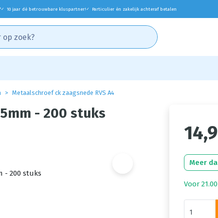
*
10 jaar dé betrouwbare kluspartner!
Particulier én zakelijk achteraf betalen
✓
✓
n
Metaalschroef ck zaagsnede RVS A4
25mm - 200 stuks
14,
Meer da
Voor 21.00