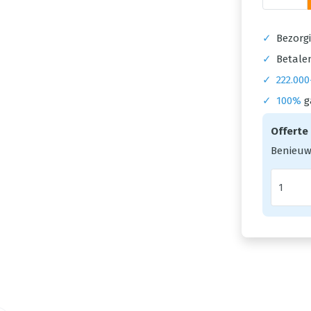
✓
Bezorgi
✓
Betalen
✓
222.000
✓
100%
g
Offerte
Benieuw