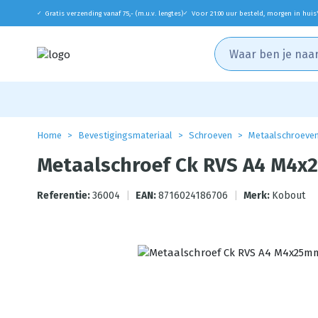
Gratis verzending vanaf 75,- (m.u.v. lengtes)
Voor 21:00 uur besteld, morgen in huis
✓
✓
Home
Bevestigingsmateriaal
Schroeven
Metaalschroeve
Metaalschroef Ck RVS A4 M4x
Referentie:
36004
|
EAN:
8716024186706
|
Merk:
Kobout