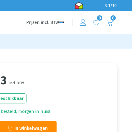
9.1/10
0
0
Prijzen
incl.
BTW
03
incl. BTW
beschikbaar
 besteld, morgen in huis!
In winkelwagen