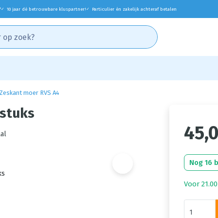
*
10 jaar dé betrouwbare kluspartner!
Particulier én zakelijk achteraf betalen
✓
✓
Zeskant moer RVS A4
 stuks
45,
al
Nog 16 
Voor 21.00