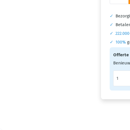
✓
Bezorgi
✓
Betalen
✓
222.000
✓
100%
g
Offerte
Benieuw