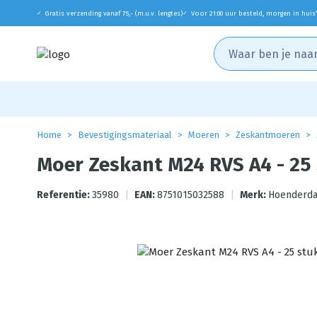
Gratis verzending vanaf 75,- (m.u.v. lengtes)
Voor 21:00 uur besteld, morgen in huis
✓
✓
Home
Bevestigingsmateriaal
Moeren
Zeskantmoeren
Moer Zeskant M24 RVS A4 - 25
Referentie:
35980
|
EAN:
8751015032588
|
Merk:
Hoenderda