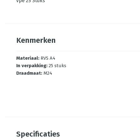
vpe 25 Stuks
Kenmerken
Materiaal
:
RVS A4
In verpakking
:
25 stuks
Draadmaat
:
M24
Specificaties