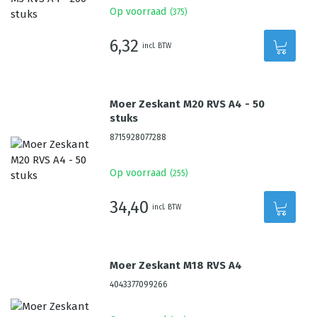
Op voorraad
(
375
)
6,32
incl. BTW
Moer Zeskant M20 RVS A4 - 50
stuks
8715928077288
Op voorraad
(
255
)
34,40
incl. BTW
Moer Zeskant M18 RVS A4
4043377099266