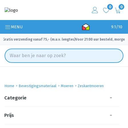
0
0
MENU
9.1/10
Gratis verzending vanaf 75,- (m.u.v. lengtes)
Voor 21:00 uur besteld, morgen 
✓
✓
Home
Bevestigingsmateriaal
Moeren
Zeskantmoeren
Categorie
−
Prijs
−