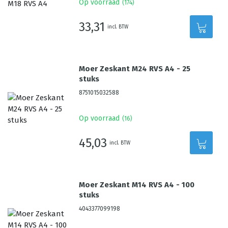
Op voorraad
(
174
)
33,31
incl. BTW
Moer Zeskant M24 RVS A4 - 25
stuks
8751015032588
Op voorraad
(
16
)
45,03
incl. BTW
Moer Zeskant M14 RVS A4 - 100
stuks
4043377099198