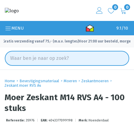
0
0
MENU
9.1/10
Gratis verzending vanaf 75,- (m.u.v. lengtes)
Voor 21:00 uur besteld, morgen 
✓
✓
Home
Bevestigingsmateriaal
Moeren
Zeskantmoeren
Zeskant moer RVS A4
Moer Zeskant M14 RVS A4 - 100
stuks
Referentie:
35976
|
EAN:
4043377099198
|
Merk:
Hoenderdaal