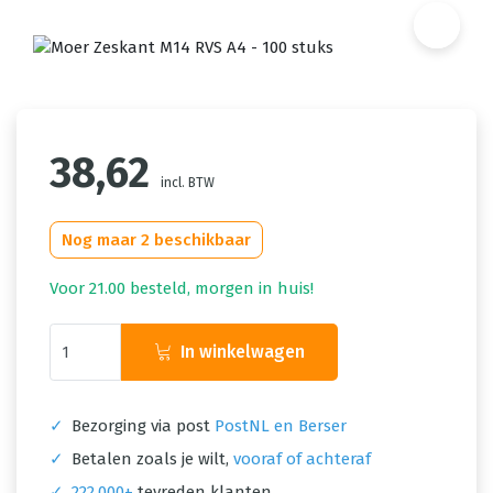
38,62
incl. BTW
Nog maar 2 beschikbaar
Voor 21.00 besteld, morgen in huis!
In winkelwagen
✓
Bezorging via post
PostNL en Berser
✓
Betalen zoals je wilt,
vooraf of achteraf
✓
222.000+
tevreden klanten