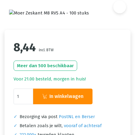
8,44
incl. BTW
Meer dan 500 beschikbaar
Voor 21.00 besteld, morgen in huis!
In winkelwagen
✓
Bezorging via post
PostNL en Berser
✓
Betalen zoals je wilt,
vooraf of achteraf
✓
222.000+
tevreden klanten