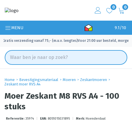
0
0
MENU
9.1/10
Gratis verzending vanaf 75,- (m.u.v. lengtes)
Voor 21:00 uur besteld, morgen 
✓
✓
Home
Bevestigingsmateriaal
Moeren
Zeskantmoeren
Zeskant moer RVS A4
Moer Zeskant M8 RVS A4 - 100
stuks
Referentie:
35974
|
EAN:
8051015031895
|
Merk:
Hoenderdaal