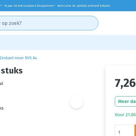
*
10 jaar dé betrouwbare kluspartner!
Particulier én zakelijk achteraf betalen
✓
✓
Zeskant moer RVS A4
 stuks
7,26
al
Meer da
Voor 21.00