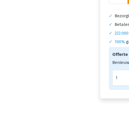
✓
Bezorgi
✓
Betalen
✓
222.000
✓
100%
g
Offerte
Benieuw