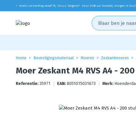
Gratis verzending vanaf 75,- (m.u.v. lengtes)
Voor 21:00 uur besteld, morgen in huis
✓
✓
Home
Bevestigingsmateriaal
Moeren
Zeskantmoeren
Moer Zeskant M4 RVS A4 - 200
Referentie:
35971
|
EAN:
8051015031673
|
Merk:
Hoenderda