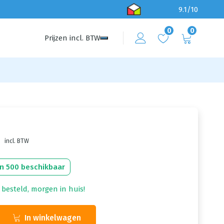
9.1/10
0
0
Prijzen
incl.
BTW
incl. BTW
n 500 beschikbaar
 besteld, morgen in huis!
In winkelwagen