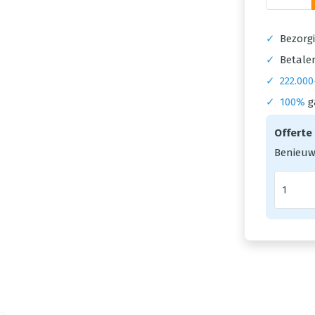
✓
Bezorgi
✓
Betalen
✓
222.000
✓
100%
g
Offerte
Benieuw