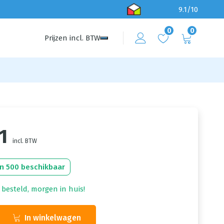
9.1/10
0
0
Prijzen
incl.
BTW
1
incl. BTW
n 500 beschikbaar
 besteld, morgen in huis!
In winkelwagen