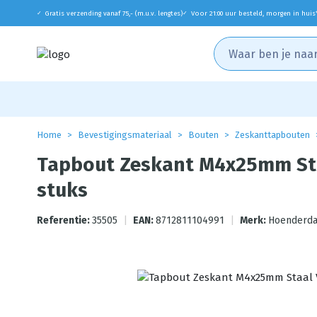
Gratis verzending vanaf 75,- (m.u.v. lengtes)
Voor 21:00 uur besteld, morgen in huis
✓
✓
Home
Bevestigingsmateriaal
Bouten
Zeskanttapbouten
Tapbout Zeskant M4x25mm Sta
stuks
Referentie:
35505
|
EAN:
8712811104991
|
Merk:
Hoenderda