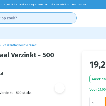
*
10 jaar dé betrouwbare kluspartner!
Particulier én zakelijk achteraf betalen
✓
✓
Zeskanttapbout verzinkt
al Verzinkt - 500
19,2
al
Meer da
Voor 21.00