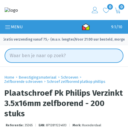
0
0
MENU
9.1/10
Gratis verzending vanaf 75,- (m.u.v. lengtes)
Voor 21:00 uur besteld, morgen 
✓
✓
Home
Bevestigingsmateriaal
Schroeven
Zelfborende schroeven
Schroef zelfborend platkop phillips
Plaatschroef Pk Philips Verzinkt
3.5x16mm zelfborend - 200
stuks
Referentie:
35365
|
EAN:
8712811224613
|
Merk:
Hoenderdaal