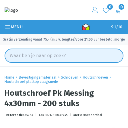
0
0
MENU
9.1/10
Gratis verzending vanaf 75,- (m.u.v. lengtes)
Voor 21:00 uur besteld, morgen 
✓
✓
Home
Bevestigingsmateriaal
Schroeven
Houtschroeven
Houtschroef platkop zaagsnede
Houtschroef Pk Messing
4x30mm - 200 stuks
Referentie:
35223
|
EAN:
8712811031945
|
Merk:
Hoenderdaal