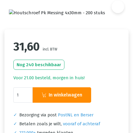
31,60
incl. BTW
Nog 240 beschikbaar
Voor 21.00 besteld, morgen in huis!
In winkelwagen
✓
Bezorging via post
PostNL en Berser
✓
Betalen zoals je wilt,
vooraf of achteraf
✓
222.000+
tevreden klanten