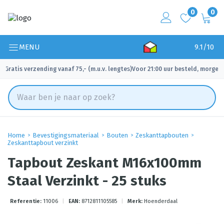
0
0
MENU
9.1/10
Gratis verzending vanaf 75,- (m.u.v. lengtes)
Voor 21:00 uur besteld, morgen 
✓
✓
Home
Bevestigingsmateriaal
Bouten
Zeskanttapbouten
Zeskanttapbout verzinkt
Tapbout Zeskant M16x100mm
Staal Verzinkt - 25 stuks
Referentie:
11006
|
EAN:
8712811105585
|
Merk:
Hoenderdaal