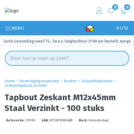
0
0
MENU
9.1/10
Gratis verzending vanaf 75,- (m.u.v. lengtes)
Voor 21:00 uur besteld, morgen 
✓
✓
Home
Bevestigingsmateriaal
Bouten
Zeskanttapbouten
Zeskanttapbout verzinkt
Tapbout Zeskant M12x45mm
Staal Verzinkt - 100 stuks
Referentie:
10990
|
EAN:
8712811060488
|
Merk:
Hoenderdaal