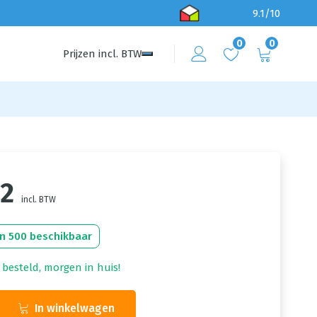
9.1/10
0
0
Prijzen
incl.
BTW
52
incl. BTW
n 500 beschikbaar
 besteld, morgen in huis!
In winkelwagen