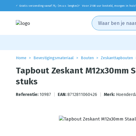
Gratis verzending vanaf 75,- (m.u.v. lengtes)
Voor 21:00 uur besteld, morgen in huis
✓
✓
Home
Bevestigingsmateriaal
Bouten
Zeskanttapbouten
Tapbout Zeskant M12x30mm Sta
stuks
Referentie:
10987
|
EAN:
8712811060426
|
Merk:
Hoenderd