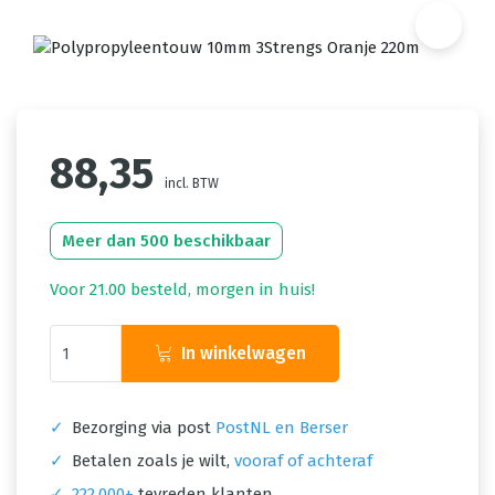
88,35
incl. BTW
Meer dan 500 beschikbaar
Voor 21.00 besteld, morgen in huis!
In winkelwagen
✓
Bezorging via post
PostNL en Berser
✓
Betalen zoals je wilt,
vooraf of achteraf
✓
222.000+
tevreden klanten