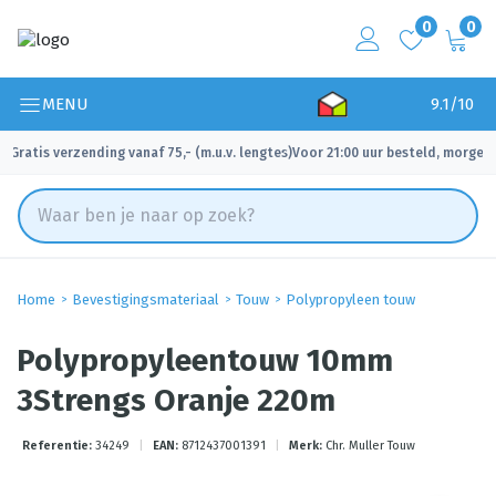
0
0
MENU
9.1/10
Gratis verzending vanaf 75,- (m.u.v. lengtes)
Voor 21:00 uur besteld, morgen 
✓
✓
Home
Bevestigingsmateriaal
Touw
Polypropyleen touw
Polypropyleentouw 10mm
3Strengs Oranje 220m
Referentie:
34249
|
EAN:
8712437001391
|
Merk:
Chr. Muller Touw