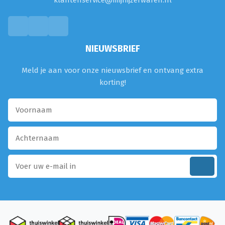
klantenservice@mijnijzerwaren.nl
NIEUWSBRIEF
Meld je aan voor onze nieuwsbrief en ontvang extra
korting!