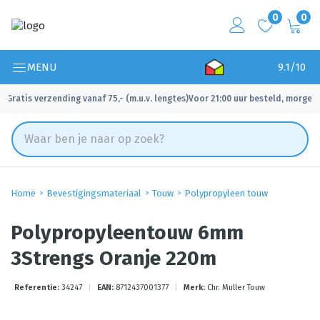
0
0
MENU
9.1/10
Gratis verzending vanaf 75,- (m.u.v. lengtes)
Voor 21:00 uur besteld, morgen 
✓
✓
Home
Bevestigingsmateriaal
Touw
Polypropyleen touw
Polypropyleentouw 6mm
3Strengs Oranje 220m
Referentie:
34247
|
EAN:
8712437001377
|
Merk:
Chr. Muller Touw