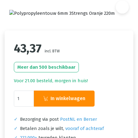
43,37
incl. BTW
Meer dan 500 beschikbaar
Voor 21.00 besteld, morgen in huis!
In winkelwagen
✓
Bezorging via post
PostNL en Berser
✓
Betalen zoals je wilt,
vooraf of achteraf
✓
222.000+
tevreden klanten