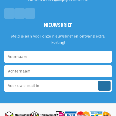
klantenservice@mijnijzerwaren.nl
NIEUWSBRIEF
Meld je aan voor onze nieuwsbrief en ontvang extra
korting!