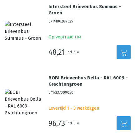
Intersteel Brievenbus Summus -
Groen
8714186289525
Op voorraad
(
14
)
48,21
incl. BTW
BOBI Brievenbus Bella - RAL 6009 -
Grachtengroen
6417237009050
Levertijd 1 - 3 werkdagen
96,73
incl. BTW