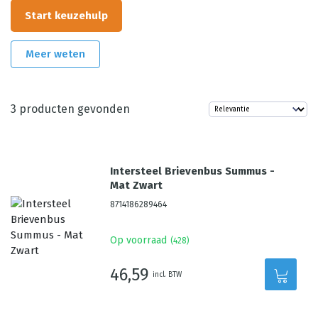
Start keuzehulp
Meer weten
3
producten gevonden
Intersteel Brievenbus Summus -
Mat Zwart
8714186289464
Op voorraad
(
428
)
46,59
incl. BTW