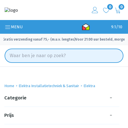
0
0
MENU
9.1/10
Gratis verzending vanaf 75,- (m.u.v. lengtes)
Voor 21:00 uur besteld, morgen 
✓
✓
Home
Elektra Installatietechniek & Sanitair
Elektra
Categorie
−
Prijs
−