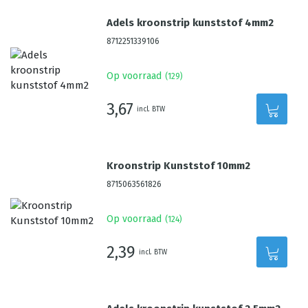
Adels kroonstrip kunststof 4mm2
8712251339106
Op voorraad
(
129
)
3,67
incl. BTW
Kroonstrip Kunststof 10mm2
8715063561826
Op voorraad
(
124
)
2,39
incl. BTW