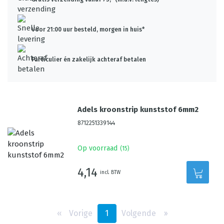
Voor 21:00 uur besteld, morgen in huis*
Particulier én zakelijk achteraf betalen
Adels kroonstrip kunststof 6mm2
8712251339144
Op voorraad
(
15
)
4,14
incl. BTW
‹‹
Vorige
1
Volgende
››