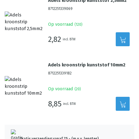
Adels kroonstrip kunststof 2,5mm2
8712251339069
Op voorraad
(
120
)
2,82
incl. BTW
Adels kroonstrip kunststof 10mm2
8712251339182
Op voorraad
(
20
)
8,85
incl. BTW
Gratis verzending vanaf 75,- (m.u.v. lengtes)