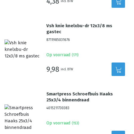
4,38
incl. BTW
Vsh knie knelxbu-dr 12x3/8 ms
gastec
8711985031676
Op voorraad
(
171
)
9,98
incl. BTW
Smartpress Schroefbuis Haaks
25x3/4 binnendraad
4015211730383
Op voorraad
(
153
)