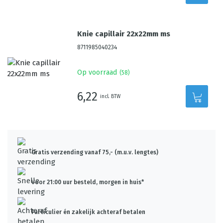
Knie capillair 22x22mm ms
8711985040234
Op voorraad
(
58
)
6,22
incl. BTW
Gratis verzending vanaf 75,- (m.u.v. lengtes)
Voor 21:00 uur besteld, morgen in huis*
Particulier én zakelijk achteraf betalen