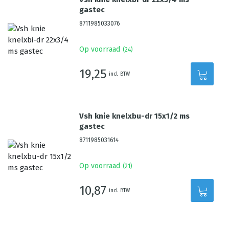
gastec
8711985033076
Op voorraad
(
24
)
19,25
incl. BTW
Vsh knie knelxbu-dr 15x1/2 ms
gastec
8711985031614
Op voorraad
(
21
)
10,87
incl. BTW