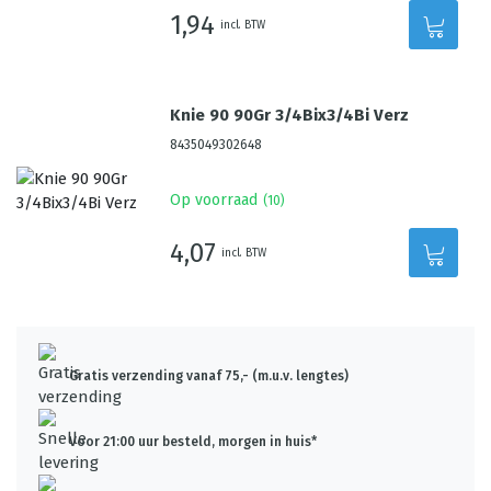
1,94
incl. BTW
Knie 90 90Gr 3/4Bix3/4Bi Verz
8435049302648
Op voorraad
(
10
)
4,07
incl. BTW
Gratis verzending vanaf 75,- (m.u.v. lengtes)
Voor 21:00 uur besteld, morgen in huis*