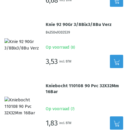
6,68
incl. BTW
Knie 92 90Gr 3/8Bix3/8Bu Verz
8435049303539
Op voorraad
(
8
)
3,53
incl. BTW
Kniebocht 110108 90 Pvc 32X32Mm
16Bar
Op voorraad
(
7
)
1,83
incl. BTW