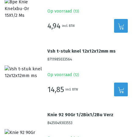
Op voorraad
(
13
)
4,94
incl. BTW
Vsh t-stuk knel 12x12x12mm ms
8711985033564
Op voorraad
(
12
)
14,85
incl. BTW
Knie 92 90Gr 1/2Bix1/2Bu Verz
8435049303553