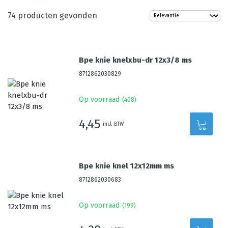
74
producten gevonden
Bpe knie knelxbu-dr 12x3/8 ms
8712862030829
Op voorraad
(
408
)
4,45
incl. BTW
Bpe knie knel 12x12mm ms
8712862030683
Op voorraad
(
199
)