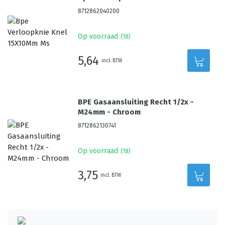
8712862040200
Op voorraad
(
18
)
5,64
incl. BTW
BPE Gasaansluiting Recht 1/2x -
M24mm - Chroom
8712862130741
Op voorraad
(
18
)
3,75
incl. BTW