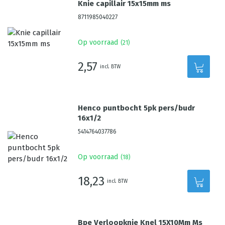
Knie capillair 15x15mm ms
8711985040227
Op voorraad
(
21
)
2,57
incl. BTW
Henco puntbocht 5pk pers/budr
16x1/2
5414764037786
Op voorraad
(
18
)
18,23
incl. BTW
Bpe Verloopknie Knel 15X10Mm Ms