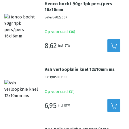
Henco bocht 90gr 1pk pers/pers
16x16mm
5414764022607
Op voorraad
(
36
)
8,62
incl. BTW
Vsh verloopknie knel 12x10mm ms
8711985032185
Op voorraad
(
31
)
6,95
incl. BTW