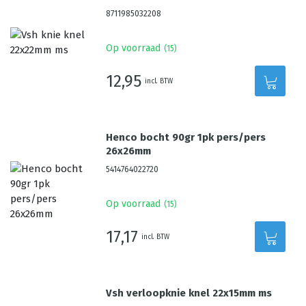
8711985032208
Op voorraad
(
15
)
12,95
incl. BTW
Henco bocht 90gr 1pk pers/pers
26x26mm
5414764022720
Op voorraad
(
15
)
17,17
incl. BTW
Vsh verloopknie knel 22x15mm ms