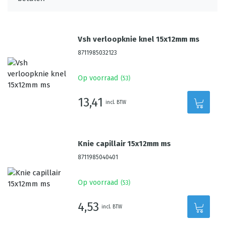
Vsh verloopknie knel 15x12mm ms
8711985032123
Op voorraad
(
53
)
13,41
incl. BTW
Knie capillair 15x12mm ms
8711985040401
Op voorraad
(
53
)
4,53
incl. BTW