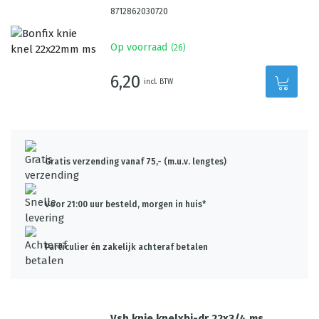
8712862030720
Op voorraad
(
26
)
6,20
incl. BTW
Gratis verzending vanaf 75,- (m.u.v. lengtes)
Voor 21:00 uur besteld, morgen in huis*
Particulier én zakelijk achteraf betalen
Vsh knie knelxbi-dr 22x3/4 ms