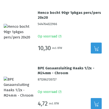
Henco bocht 90gr 1pkgas pers/pers
20x20
5414764022966
Op voorraad
(
7
)
10,30
incl. BTW
BPE Gasaansluiting Haaks 1/2x -
M24mm - Chroom
8712862130727
Op voorraad
(
7
)
4,72
incl. BTW