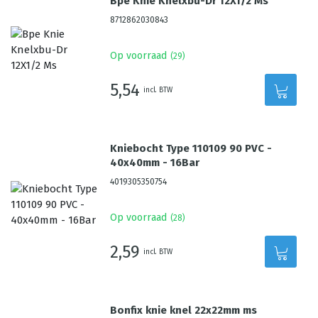
Bpe Knie Knelxbu-Dr 12X1/2 Ms
8712862030843
Op voorraad
(
29
)
5,54
incl. BTW
Kniebocht Type 110109 90 PVC -
40x40mm - 16Bar
4019305350754
Op voorraad
(
28
)
2,59
incl. BTW
Bonfix knie knel 22x22mm ms