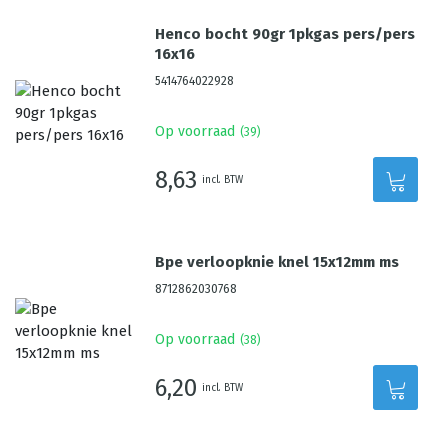
Henco bocht 90gr 1pkgas pers/pers
16x16
5414764022928
Op voorraad
(
39
)
8,63
incl. BTW
Bpe verloopknie knel 15x12mm ms
8712862030768
Op voorraad
(
38
)
6,20
incl. BTW