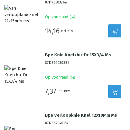
8711985032147
Op voorraad
(
14
)
14,16
incl. BTW
Bpe Knie Knelxbu-Dr 15X3/4 Ms
8712862030881
Op voorraad
(
14
)
7,37
incl. BTW
Bpe Verloopknie Knel 12X10Mm Ms
8712862040187