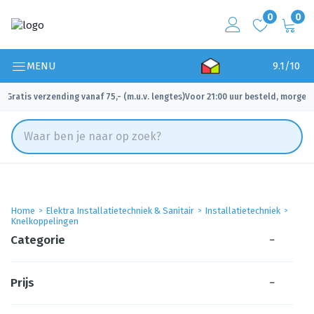
0
0
MENU
9.1/10
Gratis verzending vanaf 75,- (m.u.v. lengtes)
Voor 21:00 uur besteld, morgen 
✓
✓
Home
Elektra Installatietechniek & Sanitair
Installatietechniek
Knelkoppelingen
Categorie
−
Prijs
−