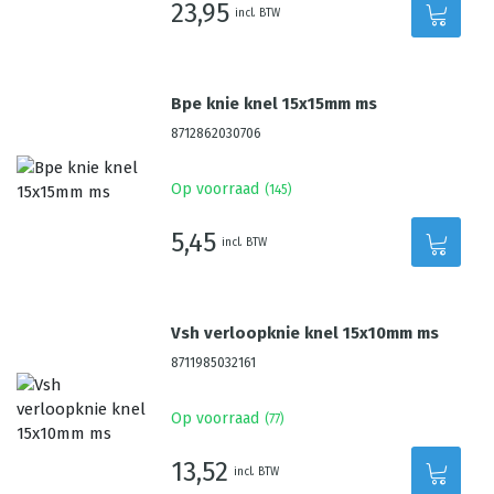
23,95
incl. BTW
Bpe knie knel 15x15mm ms
8712862030706
Op voorraad
(
145
)
5,45
incl. BTW
Vsh verloopknie knel 15x10mm ms
8711985032161
Op voorraad
(
77
)
13,52
incl. BTW