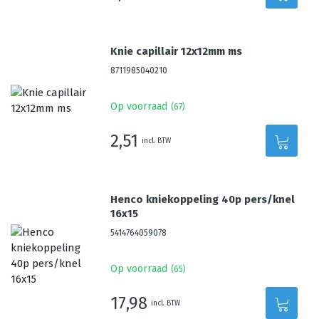
Knie capillair 12x12mm ms
8711985040210
Op voorraad
(
67
)
2,51
incl. BTW
Henco kniekoppeling 40p pers/knel
16x15
5414764059078
Op voorraad
(
65
)
17,98
incl. BTW