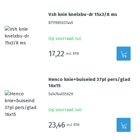
Vsh knie knelxbu-dr 15x3/8 ms
8711985037449
Op voorraad
(
43
)
17,22
incl. BTW
Henco knie+buiseind 37pl pers/glad
16x15
5414764055629
Op voorraad
(
40
)
23,46
incl. BTW