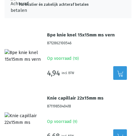
Particulier én zakelijk achteraf betalen
Bpe knie knel 15x15mm ms vern
8712862100546
Op voorraad
(
10
)
4,94
incl. BTW
Knie capillair 22x15mm ms
8711985040418
Op voorraad
(
9
)