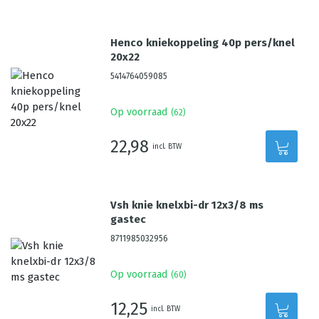
Henco kniekoppeling 40p pers/knel
20x22
5414764059085
Op voorraad
(
62
)
22,98
incl. BTW
Vsh knie knelxbi-dr 12x3/8 ms
gastec
8711985032956
Op voorraad
(
60
)
12,25
incl. BTW