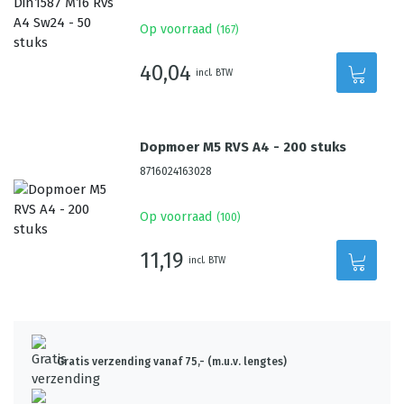
Op voorraad
(
167
)
40,04
incl. BTW
Dopmoer M5 RVS A4 - 200 stuks
8716024163028
Op voorraad
(
100
)
11,19
incl. BTW
Gratis verzending vanaf 75,- (m.u.v. lengtes)