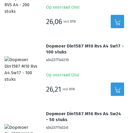
Op voorraad
(
306
)
26,06
incl. BTW
Dopmoer Din1587 M10 Rvs A4 Sw17 -
100 stuks
4043377140210
Op voorraad
(
204
)
26,21
incl. BTW
Dopmoer Din1587 M16 Rvs A4 Sw24
- 50 stuks
4043377140241