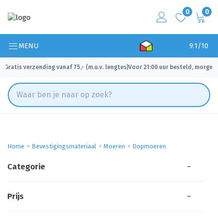
0
0
MENU
9.1/10
Gratis verzending vanaf 75,- (m.u.v. lengtes)
Voor 21:00 uur besteld, morgen 
✓
✓
Home
Bevestigingsmateriaal
Moeren
Dopmoeren
Categorie
−
Prijs
−