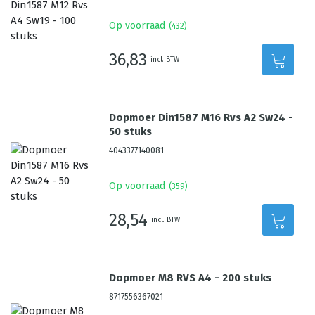
Op voorraad
(
432
)
36,83
incl. BTW
Dopmoer Din1587 M16 Rvs A2 Sw24 -
50 stuks
4043377140081
Op voorraad
(
359
)
28,54
incl. BTW
Dopmoer M8 RVS A4 - 200 stuks
8717556367021