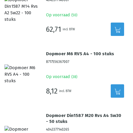
4043377140067
Op voorraad
(
50
)
62,71
incl. BTW
Dopmoer M6 RVS A4 - 100 stuks
8717556367007
Op voorraad
(
38
)
8,12
incl. BTW
Dopmoer Din1587 M20 Rvs A4 Sw30
- 50 stuks
4043377140265