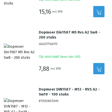
15,16
incl. BTW
Dopmoer Din1587 M5 Rvs A2 Sw8 -
200 stuks
4043377140173
Op voorraad
(meer dan 500)
7,88
incl. BTW
Dopmoer DIN1587 - M12 - RVS A2 -
Sw19 - 100 stuks
8715928072610