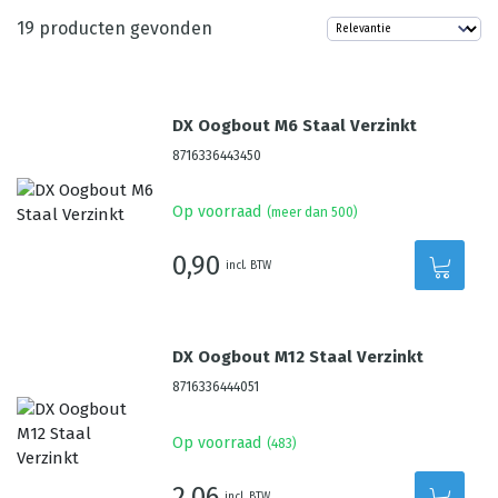
19
producten gevonden
DX Oogbout M6 Staal Verzinkt
8716336443450
Op voorraad
(meer dan 500)
0,90
incl. BTW
DX Oogbout M12 Staal Verzinkt
8716336444051
Op voorraad
(
483
)
2,06
incl. BTW