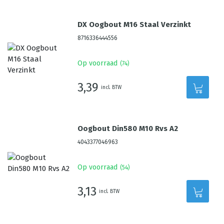
DX Oogbout M16 Staal Verzinkt
8716336444556
Op voorraad
(
74
)
3,39
incl. BTW
Oogbout Din580 M10 Rvs A2
4043377046963
Op voorraad
(
54
)
3,13
incl. BTW