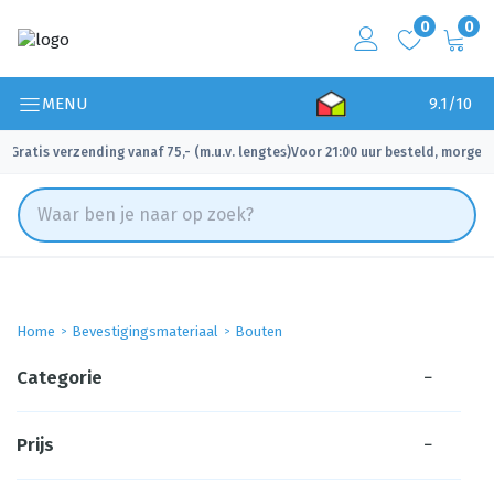
0
0
MENU
9.1/10
Gratis verzending vanaf 75,- (m.u.v. lengtes)
Voor 21:00 uur besteld, morgen 
✓
✓
Home
Bevestigingsmateriaal
Bouten
Categorie
−
Prijs
−