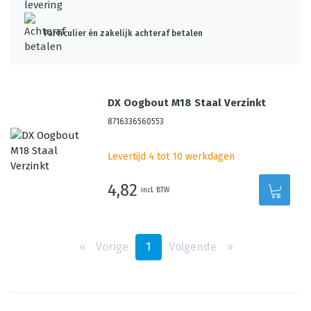
Particulier én zakelijk achteraf betalen
DX Oogbout M18 Staal Verzinkt
8716336560553
Levertijd 4 tot 10 werkdagen
4,82
incl. BTW
‹‹
Vorige
1
Volgende
››