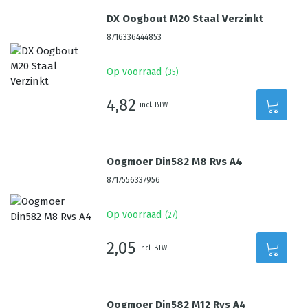
DX Oogbout M20 Staal Verzinkt
8716336444853
Op voorraad
(
35
)
4,82
incl. BTW
Oogmoer Din582 M8 Rvs A4
8717556337956
Op voorraad
(
27
)
2,05
incl. BTW
Oogmoer Din582 M12 Rvs A4