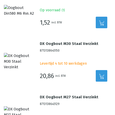
Op voorraad
(
1
)
1,52
incl. BTW
DX Oogbout M30 Staal Verzinkt
8713138645150
Levertijd 4 tot 10 werkdagen
20,86
incl. BTW
DX Oogbout M27 Staal Verzinkt
8713138645129