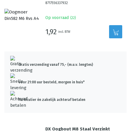
8717556337932
Op voorraad
(
22
)
1,92
incl. BTW
Gratis verzending vanaf 75,- (m.u.v. lengtes)
Voor 21:00 uur besteld, morgen in huis*
Particulier én zakelijk achteraf betalen
DX Oogbout M8 Staal Verzinkt