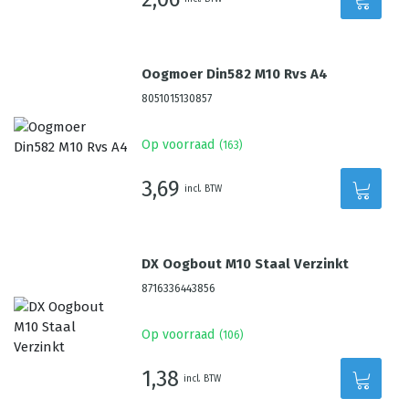
Oogmoer Din582 M10 Rvs A4
8051015130857
Op voorraad
(
163
)
3,69
incl. BTW
DX Oogbout M10 Staal Verzinkt
8716336443856
Op voorraad
(
106
)
1,38
incl. BTW