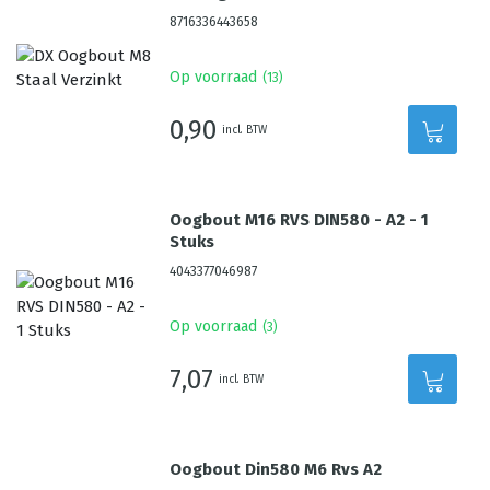
8716336443658
Op voorraad
(
13
)
0,90
incl. BTW
Oogbout M16 RVS DIN580 - A2 - 1
Stuks
4043377046987
Op voorraad
(
3
)
7,07
incl. BTW
Oogbout Din580 M6 Rvs A2