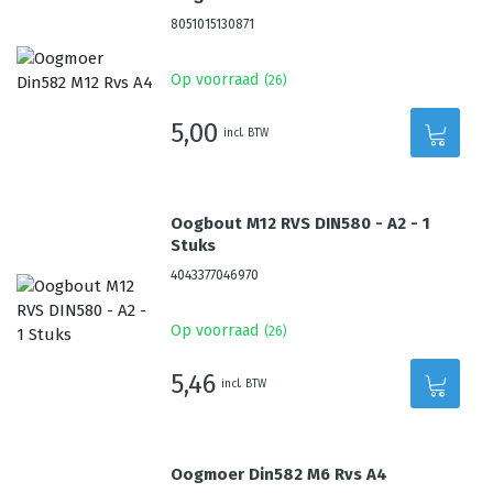
8051015130871
Op voorraad
(
26
)
5,00
incl. BTW
Oogbout M12 RVS DIN580 - A2 - 1
Stuks
4043377046970
Op voorraad
(
26
)
5,46
incl. BTW
Oogmoer Din582 M6 Rvs A4