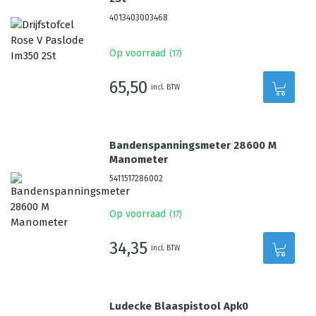
4013403003468
Op voorraad
(
17
)
65,50
incl. BTW
Bandenspanningsmeter 28600 M
Manometer
5411517286002
Op voorraad
(
17
)
34,35
incl. BTW
Ludecke Blaaspistool Apk0