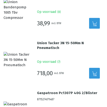
Op voorraad
(
8
)
38,99
incl. BTW
Union Tacker 3N 15-50Mm N
Pneumatisch
Op voorraad
(
7
)
718,00
incl. BTW
Gaspatroon Pc1307P 40G 2/Blister
8715274171487