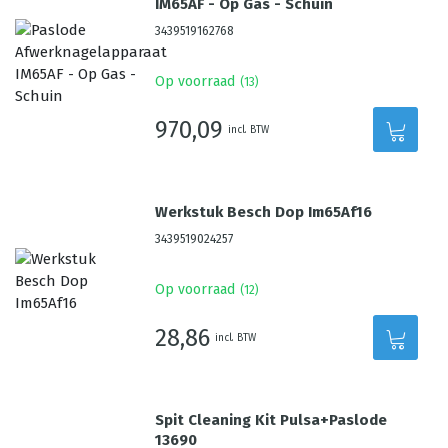
IM65AF - Op Gas - Schuin
3439519162768
Op voorraad
(
13
)
970,09
incl. BTW
Werkstuk Besch Dop Im65Af16
3439519024257
Op voorraad
(
12
)
28,86
incl. BTW
Spit Cleaning Kit Pulsa+Paslode
13690