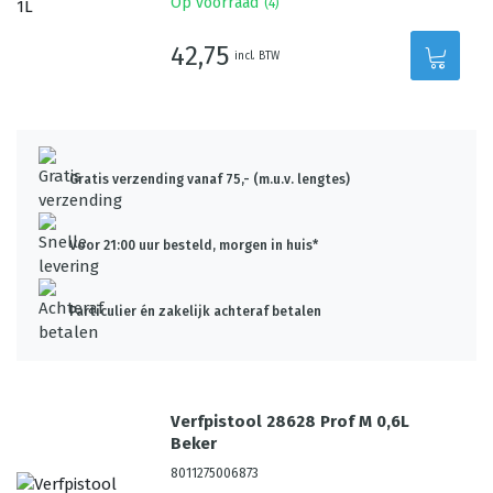
Op voorraad
(
4
)
42,75
incl. BTW
Gratis verzending vanaf 75,- (m.u.v. lengtes)
Voor 21:00 uur besteld, morgen in huis*
Particulier én zakelijk achteraf betalen
Verfpistool 28628 Prof M 0,6L
Beker
8011275006873