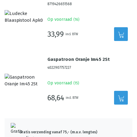
8719426651568
Op voorraad
(
16
)
33,99
incl. BTW
Gaspatroon Oranje Im45 2St
4022907757227
Op voorraad
(
15
)
68,64
incl. BTW
Gratis verzending vanaf 75,- (m.u.v. lengtes)