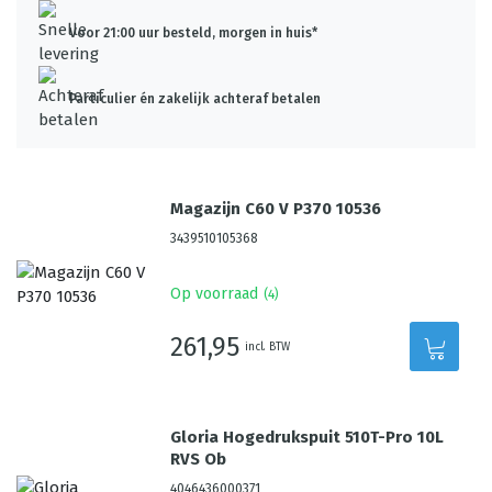
Voor 21:00 uur besteld, morgen in huis*
Particulier én zakelijk achteraf betalen
Magazijn C60 V P370 10536
3439510105368
Op voorraad
(
4
)
261,95
incl. BTW
Gloria Hogedrukspuit 510T-Pro 10L
RVS Ob
4046436000371