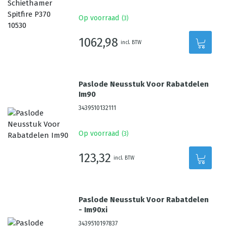
Op voorraad
(
3
)
1062,98
incl. BTW
Paslode Neusstuk Voor Rabatdelen
Im90
3439510132111
Op voorraad
(
3
)
123,32
incl. BTW
Paslode Neusstuk Voor Rabatdelen
- Im90xi
3439510197837