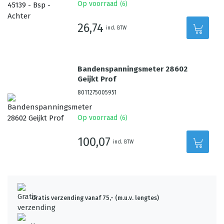
Op voorraad
(
6
)
26,74
incl. BTW
Bandenspanningsmeter 28602
Geijkt Prof
8011275005951
Op voorraad
(
6
)
100,07
incl. BTW
Gratis verzending vanaf 75,- (m.u.v. lengtes)