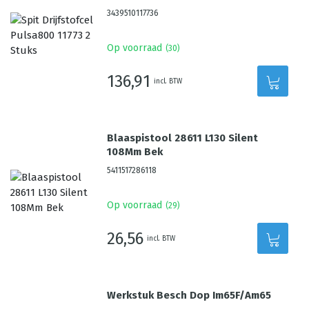
3439510117736
Op voorraad
(
30
)
136,91
incl. BTW
Blaaspistool 28611 L130 Silent
108Mm Bek
5411517286118
Op voorraad
(
29
)
26,56
incl. BTW
Werkstuk Besch Dop Im65F/Am65