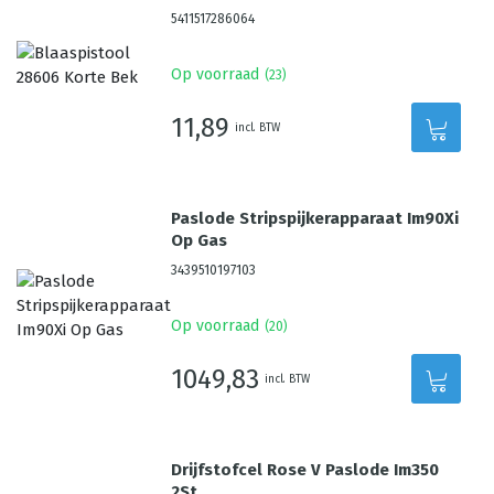
5411517286064
Op voorraad
(
23
)
11,89
incl. BTW
Paslode Stripspijkerapparaat Im90Xi
Op Gas
3439510197103
Op voorraad
(
20
)
1049,83
incl. BTW
Drijfstofcel Rose V Paslode Im350
2St