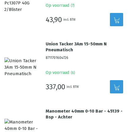
Op voorraad
(
7
)
43,90
incl. BTW
Union Tacker 3Am 15-50mm N
Pneumatisch
8711701604726
Op voorraad
(
6
)
337,00
incl. BTW
Manometer 40mm 0-10 Bar - 45139 -
Bsp - Achter