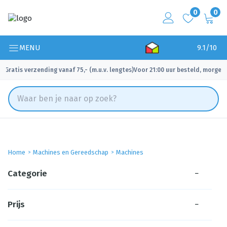
0
0
MENU
9.1/10
Gratis verzending vanaf 75,- (m.u.v. lengtes)
Voor 21:00 uur besteld, morgen 
✓
✓
Home
Machines en Gereedschap
Machines
Categorie
−
Prijs
−