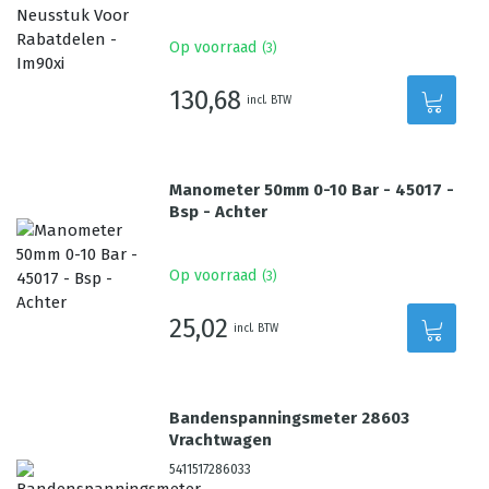
Op voorraad
(
3
)
130,68
incl. BTW
Manometer 50mm 0-10 Bar - 45017 -
Bsp - Achter
Op voorraad
(
3
)
25,02
incl. BTW
Bandenspanningsmeter 28603
Vrachtwagen
5411517286033