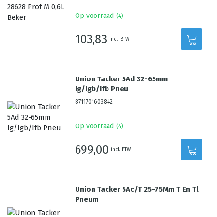
Op voorraad
(
4
)
103,83
incl. BTW
Union Tacker 5Ad 32-65mm
Ig/Igb/Ifb Pneu
8711701603842
Op voorraad
(
4
)
699,00
incl. BTW
Union Tacker 5Ac/T 25-75Mm T En Tl
Pneum