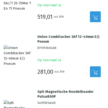
Op voorraad
(
4
)
519,01
incl. BTW
Union Combitacker 3Af 12-40mm E/J
Pneum
8711701603408
Op voorraad
(
4
)
281,00
incl. BTW
Spit Magnetische Rondelhouder
Pulsa800P
3439510146415