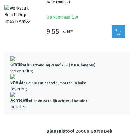
3439519007021
Op voorraad
(
28
)
9,55
incl. BTW
Gratis verzending vanaf 75,- (m.u.v. lengtes)
Voor 21:00 uur besteld, morgen in huis*
Particulier én zakelijk achteraf betalen
Blaaspistool 28606 Korte Bek