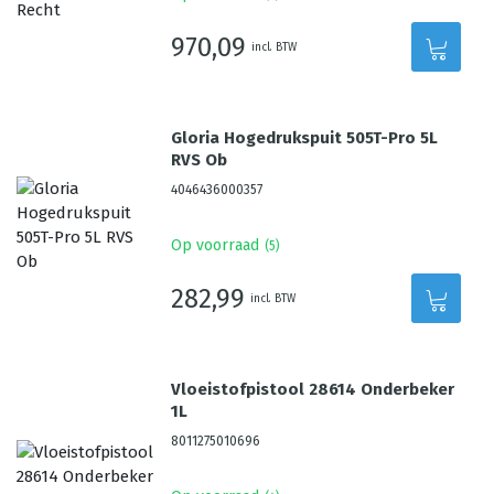
970,09
incl. BTW
Gloria Hogedrukspuit 505T-Pro 5L
RVS Ob
4046436000357
Op voorraad
(
5
)
282,99
incl. BTW
Vloeistofpistool 28614 Onderbeker
1L
8011275010696