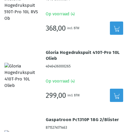
Op voorraad
(
4
)
368,00
incl. BTW
Gloria Hogedrukspuit 410T-Pro 10L
Olieb
4046436000265
Op voorraad
(
4
)
299,00
incl. BTW
Gaspatroon Pc1310P 18G 2/Blister
8715274171463