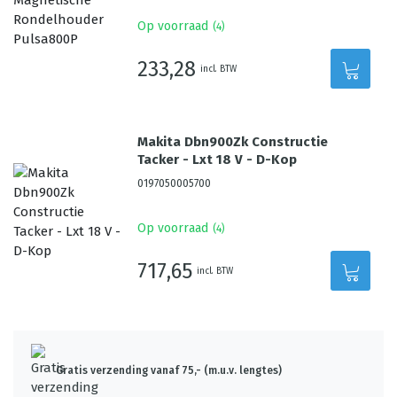
Op voorraad
(
4
)
233,28
incl. BTW
Makita Dbn900Zk Constructie
Tacker - Lxt 18 V - D-Kop
0197050005700
Op voorraad
(
4
)
717,65
incl. BTW
Gratis verzending vanaf 75,- (m.u.v. lengtes)