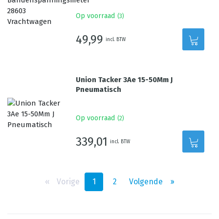
Op voorraad
(
3
)
49,99
incl. BTW
Union Tacker 3Ae 15-50Mm J
Pneumatisch
Op voorraad
(
2
)
339,01
incl. BTW
‹‹
Vorige
1
2
Volgende
››