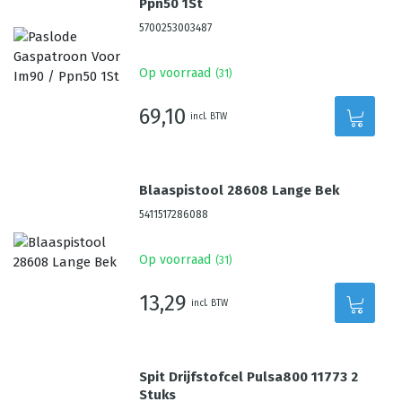
Ppn50 1St
5700253003487
Op voorraad
(
31
)
69,10
incl. BTW
Blaaspistool 28608 Lange Bek
5411517286088
Op voorraad
(
31
)
13,29
incl. BTW
Spit Drijfstofcel Pulsa800 11773 2
Stuks