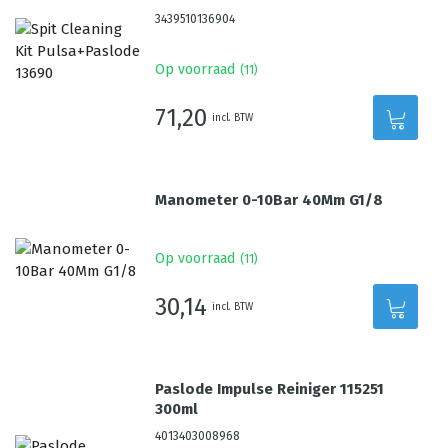
3439510136904
Op voorraad
(
11
)
71,20
incl. BTW
Manometer 0-10Bar 40Mm G1/8
Op voorraad
(
11
)
30,14
incl. BTW
Paslode Impulse Reiniger 115251
300ml
4013403008968