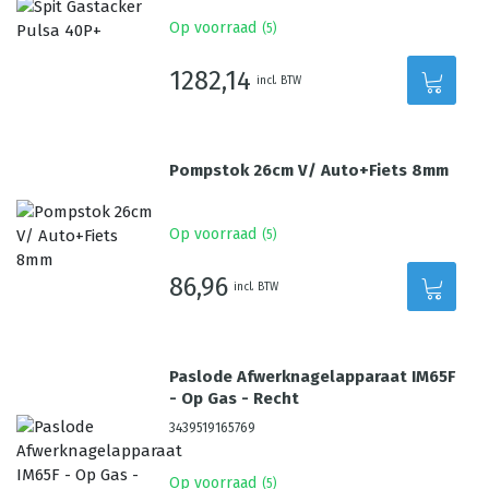
Op voorraad
(
5
)
1282,14
incl. BTW
Pompstok 26cm V/ Auto+Fiets 8mm
Op voorraad
(
5
)
86,96
incl. BTW
Paslode Afwerknagelapparaat IM65F
- Op Gas - Recht
3439519165769
Op voorraad
(
5
)