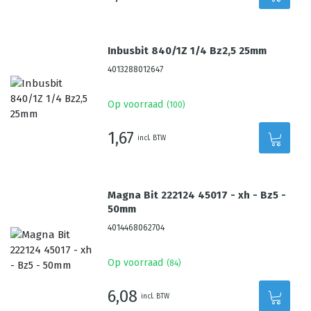
Inbusbit 840/1Z 1/4 Bz2,5 25mm
4013288012647
Op voorraad
(
100
)
1,67
incl. BTW
Magna Bit 222124 45017 - xh - Bz5 -
50mm
4014468062704
Op voorraad
(
84
)
6,08
incl. BTW