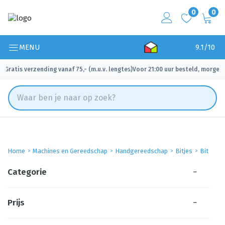
0
0
MENU
9.1/10
Gratis verzending vanaf 75,- (m.u.v. lengtes)
Voor 21:00 uur besteld, morgen 
✓
✓
Home
Machines en Gereedschap
Handgereedschap
Bitjes
Bit
Categorie
−
Prijs
−