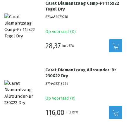
Carat Diamantzaag Csmp-Pr 115x22
Tegel Dry
8714452079218
Op voorraad
(
12
)
28,37
incl. BTW
Carat Diamantzaag Allrounder-Br
230X22 Dry
8714452218624
Op voorraad
(
11
)
116,00
incl. BTW