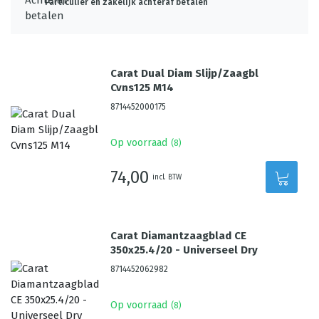
Particulier én zakelijk achteraf betalen
Carat Dual Diam Slijp/Zaagbl
Cvns125 M14
8714452000175
Op voorraad
(
8
)
74,00
incl. BTW
Carat Diamantzaagblad CE
350x25.4/20 - Universeel Dry
8714452062982
Op voorraad
(
8
)