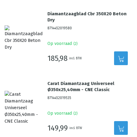
Diamantzaagblad Cbr 350X20 Beton
Dry
8714452019580
Op voorraad
(
2
)
185,98
incl. BTW
Carat Diamantzaag Universeel
Ø350x25,40mm - CNE Classic
8714452019535
Op voorraad
(
2
)
149,99
incl. BTW