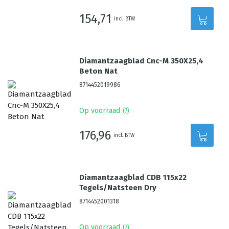
154,71
incl. BTW
Diamantzaagblad Cnc-M 350X25,4
Beton Nat
8714452019986
Op voorraad
(
7
)
176,96
incl. BTW
Diamantzaagblad CDB 115x22
Tegels/Natsteen Dry
8714452001318
Op voorraad
(
7
)