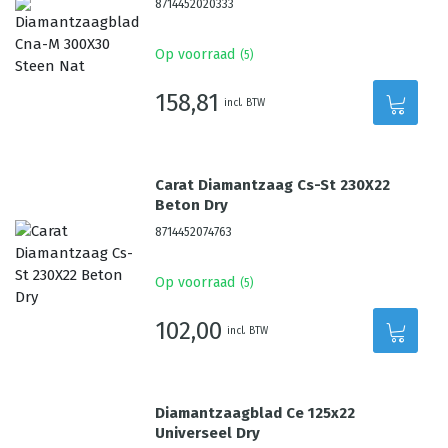
8714452020333
Op voorraad
(
5
)
158,81
incl. BTW
Carat Diamantzaag Cs-St 230X22
Beton Dry
8714452074763
Op voorraad
(
5
)
102,00
incl. BTW
Diamantzaagblad Ce 125x22
Universeel Dry