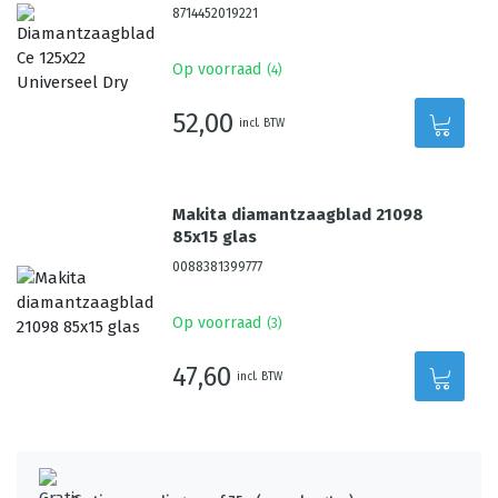
8714452019221
Op voorraad
(
4
)
52,00
incl. BTW
Makita diamantzaagblad 21098
85x15 glas
0088381399777
Op voorraad
(
3
)
47,60
incl. BTW