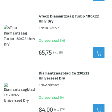
4Tecx Diamantzaag Turbo 180X22
Univ Dry
8715883026222
Op voorraad
(
10
)
65,75
incl. BTW
Diamantzaagblad Ce 230x22
Universeel Dry
8714452019269
Op voorraad
(
9
)
84,00
incl. BTW