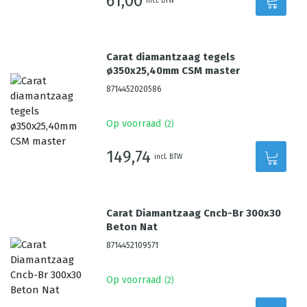
61,00
incl. BTW
Carat diamantzaag tegels
ø350x25,40mm CSM master
8714452020586
Op voorraad
(
2
)
149,74
incl. BTW
Carat Diamantzaag Cncb-Br 300x30
Beton Nat
8714452109571
Op voorraad
(
2
)