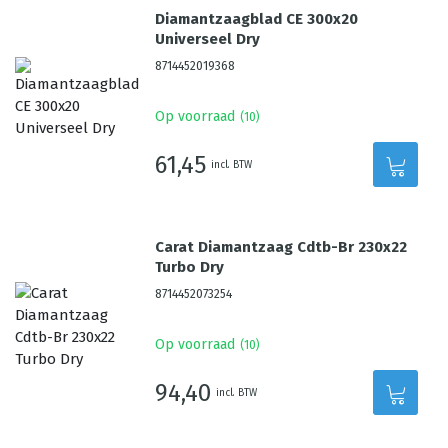
Diamantzaagblad CE 300x20
Universeel Dry
8714452019368
Op voorraad
(
10
)
61,45
incl. BTW
Carat Diamantzaag Cdtb-Br 230x22
Turbo Dry
8714452073254
Op voorraad
(
10
)
94,40
incl. BTW