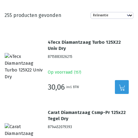
255
producten gevonden
4Tecx Diamantzaag Turbo 125X22
Univ Dry
8715883026215
Op voorraad
(
157
)
30,06
incl. BTW
Carat Diamantzaag Csmp-Pr 125x22
Tegel Dry
8714452079393