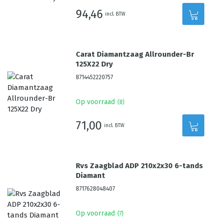
94,46
incl. BTW
Carat Diamantzaag Allrounder-Br
125X22 Dry
8714452220757
Op voorraad
(
8
)
71,00
incl. BTW
Rvs Zaagblad ADP 210x2x30 6-tands
Diamant
8717628048407
Op voorraad
(
7
)