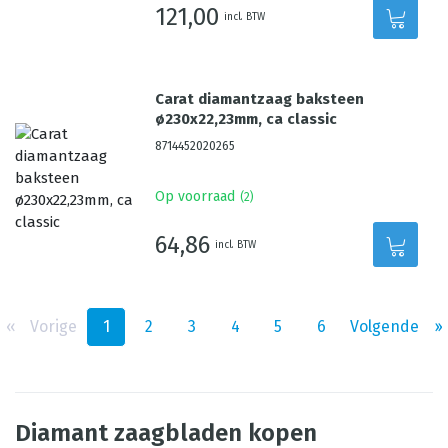
121,00
incl. BTW
Carat diamantzaag baksteen
ø230x22,23mm, ca classic
8714452020265
Op voorraad
(
2
)
64,86
incl. BTW
‹‹
Vorige
1
2
3
4
5
6
Volgende
››
Diamant zaagbladen kopen