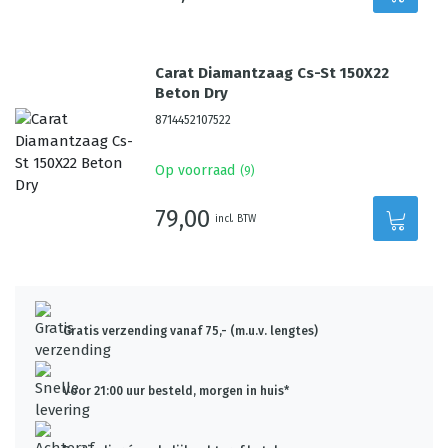
Carat Diamantzaag Cs-St 150X22
Beton Dry
8714452107522
Op voorraad
(
9
)
79,00
incl. BTW
Gratis verzending vanaf 75,- (m.u.v. lengtes)
Voor 21:00 uur besteld, morgen in huis*