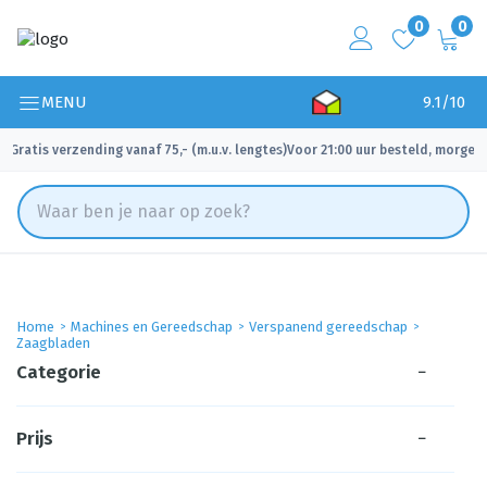
0
0
MENU
9.1/10
Gratis verzending vanaf 75,- (m.u.v. lengtes)
Voor 21:00 uur besteld, morgen 
✓
✓
Home
Machines en Gereedschap
Verspanend gereedschap
Zaagbladen
Categorie
−
Prijs
−