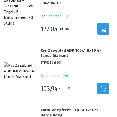
8714452068137
Op voorraad
(
36
)
127,05
incl. BTW
Rvs Zaagblad ADP 160x1.8x20 4-
tands Diamant
8717628048308
Op voorraad
(
19
)
103,94
incl. BTW
Carat Voegfrees Ctp-St 125X22
Harde Voeg