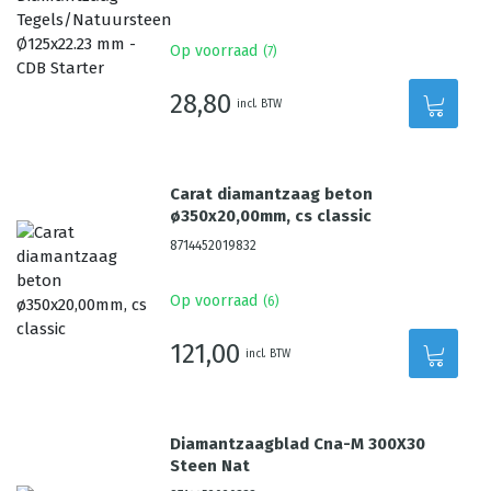
Op voorraad
(
7
)
28,80
incl. BTW
Carat diamantzaag beton
ø350x20,00mm, cs classic
8714452019832
Op voorraad
(
6
)
121,00
incl. BTW
Diamantzaagblad Cna-M 300X30
Steen Nat