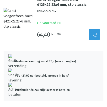
ø125x22,23x6 mm, ctp classic
8714452020784
Op voorraad
(
3
)
64,40
incl. BTW
Gratis verzending vanaf 75,- (m.u.v. lengtes)
Voor 21:00 uur besteld, morgen in huis*
Particulier én zakelijk achteraf betalen