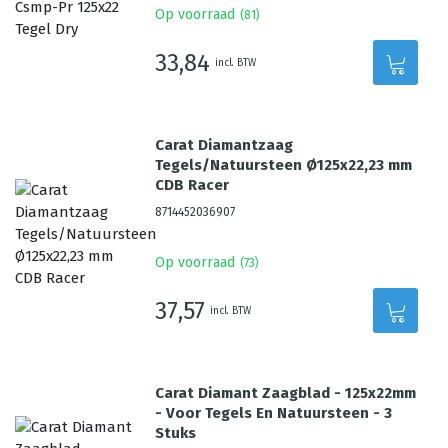
Op voorraad
(
81
)
33,84
incl. BTW
Carat Diamantzaag
Tegels/Natuursteen Ø125x22,23 mm
CDB Racer
8714452036907
Op voorraad
(
73
)
37,57
incl. BTW
Carat Diamant Zaagblad - 125x22mm
- Voor Tegels En Natuursteen - 3
Stuks