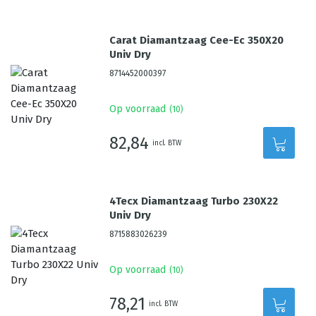
Carat Diamantzaag Cee-Ec 350X20
Univ Dry
8714452000397
Op voorraad
(
10
)
82,84
incl. BTW
4Tecx Diamantzaag Turbo 230X22
Univ Dry
8715883026239
Op voorraad
(
10
)
78,21
incl. BTW