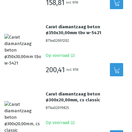
158,81
incl. BTW
Carat diamantzaag beton
ø350x30,00mm tbv w-5421
8714452001202
Op voorraad
(
2
)
200,41
incl. BTW
Carat diamantzaag beton
ø300x20,00mm, cs classic
8714452019825
Op voorraad
(
2
)