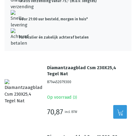
Gratis verzending vanaf 75,- (m.u.v. lengtes)
Voor 21:00 uur besteld, morgen in huis*
Particulier én zakelijk achteraf betalen
Diamantzaagblad Csm 230X25,4
Tegel Nat
8714452079300
Op voorraad
(
3
)
70,87
incl. BTW