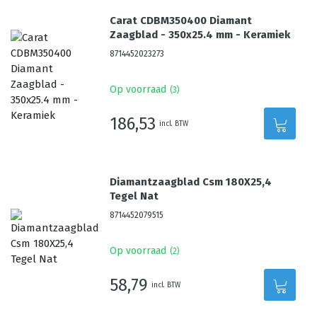
Carat CDBM350400 Diamant
Zaagblad - 350x25.4 mm - Keramiek
8714452023273
Op voorraad
(
3
)
186,53
incl. BTW
Diamantzaagblad Csm 180X25,4
Tegel Nat
8714452079515
Op voorraad
(
2
)
58,79
incl. BTW