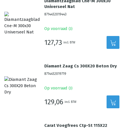
Diamantzaagblad Cne-M 300x30
Universeel Nat
8714452019443
Op voorraad
(
3
)
127,73
incl. BTW
Diamant Zaag Cs 300X20 Beton Dry
8714452019719
Op voorraad
(
3
)
129,06
incl. BTW
Carat Voegfrees Ctp-St 115X22