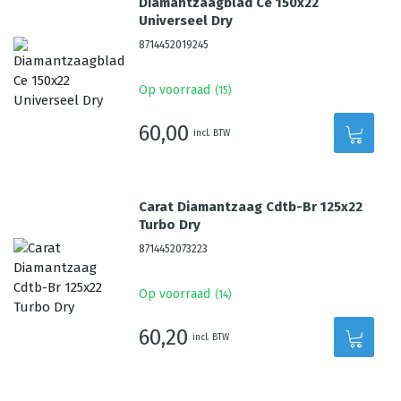
Diamantzaagblad Ce 150x22
Universeel Dry
8714452019245
Op voorraad
(
15
)
60,00
incl. BTW
Carat Diamantzaag Cdtb-Br 125x22
Turbo Dry
8714452073223
Op voorraad
(
14
)
60,20
incl. BTW