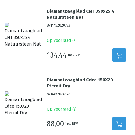
Diamantzaagblad CNT 350x25.4
Natuursteen Nat
8714452020753
Op voorraad
(
2
)
134,44
incl. BTW
Diamantzaagblad Cdce 150X20
Eternit Dry
8714452074848
Op voorraad
(
2
)
88,00
incl. BTW