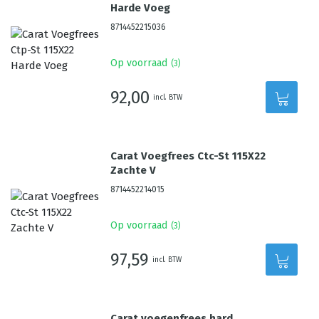
Harde Voeg
8714452215036
Op voorraad
(
3
)
92,00
incl. BTW
Carat Voegfrees Ctc-St 115X22
Zachte V
8714452214015
Op voorraad
(
3
)
97,59
incl. BTW
Carat voegenfrees hard