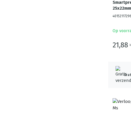
Smartpr
25x22m
4015211729
Op voorr
21,88
i
Grat