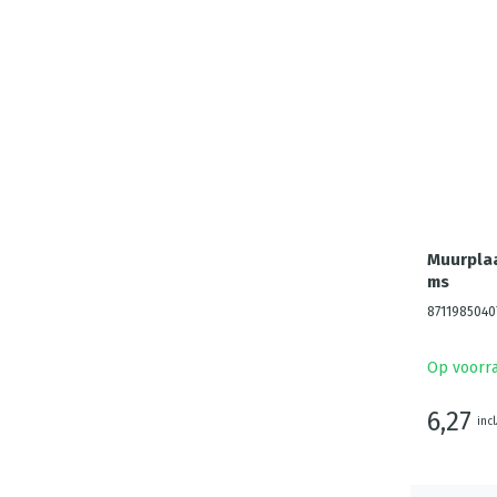
Muurplaa
ms
8711985040
Op voorr
6,27
incl