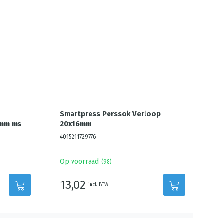
Smartpress Perssok Verloop
5mm ms
20x16mm
4015211729776
Op voorraad
(
98
)
13,02
incl. BTW