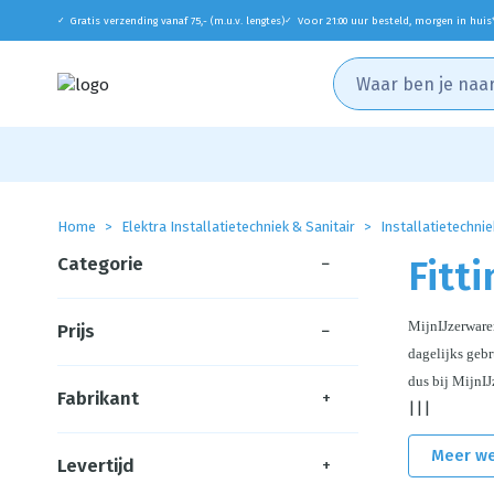
Gratis verzending vanaf 75,- (m.u.v. lengtes)
Voor 21:00 uur besteld, morgen in huis
✓
✓
Home
Elektra Installatietechniek & Sanitair
Installatietechnie
Categorie
−
Fitt
MijnIJzerwaren
Prijs
−
dagelijks gebr
dus bij MijnIJ
Fabrikant
+
|||
Meer w
Levertijd
+