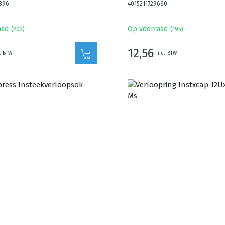
396
4015211729660
aad
Op voorraad
(
202
)
(
195
)
12,56
l. BTW
incl. BTW