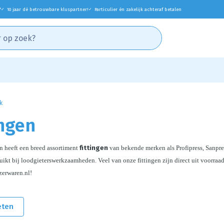
*
10 jaar dé betrouwbare kluspartner!
Particulier én zakelijk achteraf betalen
✓
✓
k
ingen
 heeft een breed assortiment 
fittingen
 van bekende merken als Profipress, Sanpre
uikt bij loodgieterswerkzaamheden. 
Veel van onze fittingen zijn direct uit voorraa
zerwaren.nl!
eten