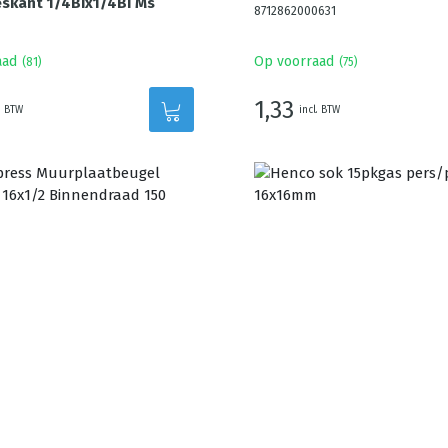
skant 1/4Bix1/4Bi Ms
8712862000631
aad
Op voorraad
(
81
)
(
75
)
1,33
. BTW
incl. BTW