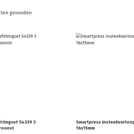
ten gevonden
ittingset 54339 3
Smartpress Insteekverloo
roonst
16x15mm