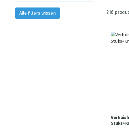
216
produc
Alle filters wissen
Verhuisf
Stuks+K