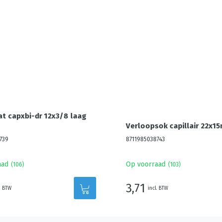
t capxbi-dr 12x3/8 laag
Verloopsok capillair 22x1
739
8711985038743
aad
Op voorraad
(
106
)
(
103
)
3,71
. BTW
incl. BTW