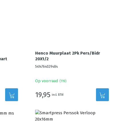
Henco Muurplaat 2Pk Pers/Bidr
wart
20X1/2
5414764029484
Op voorraad
(
119
)
19,95
incl. BTW