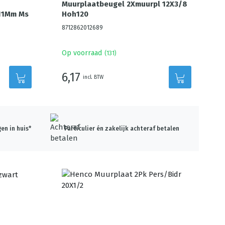
Muurplaatbeugel 2Xmuurpl 12X3/8
x11Mm Ms
Hoh120
8712862012689
Op voorraad
(
131
)
6,17
incl. BTW
en in huis*
Particulier én zakelijk achteraf betalen