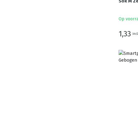
Sok M Ze
Op voorr
1,33
incl