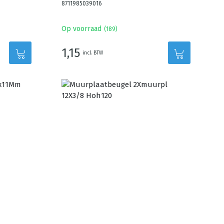
8711985039016
Op voorraad
(
189
)
1,15
incl. BTW