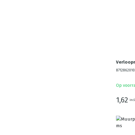
Verloopr
8712862010
Op voorr
1,62
incl