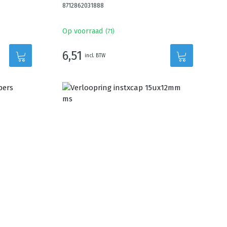
8712862031888
Op voorraad
(
71
)
6,51
incl. BTW