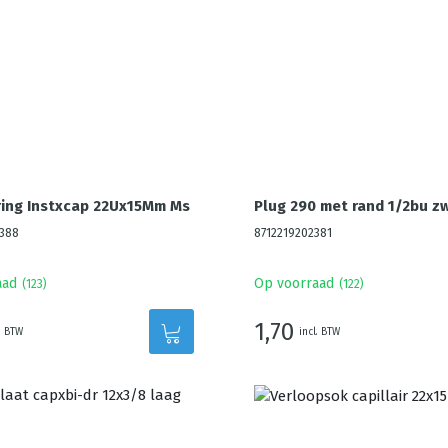
ing Instxcap 22Ux15Mm Ms
Plug 290 met rand 1/2bu z
388
8712219202381
aad
Op voorraad
(
123
)
(
122
)
1,70
. BTW
incl. BTW