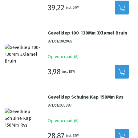
39,22
incl. BTW
Gevelklep 100-130Mm 3Xlamel Bruin
8713512002968
Op voorraad
(
8
)
3,98
incl. BTW
Gevelklep Schuine Kap 150Mm Rvs
8713512033887
Op voorraad
(
6
)
28,87
incl. BTW