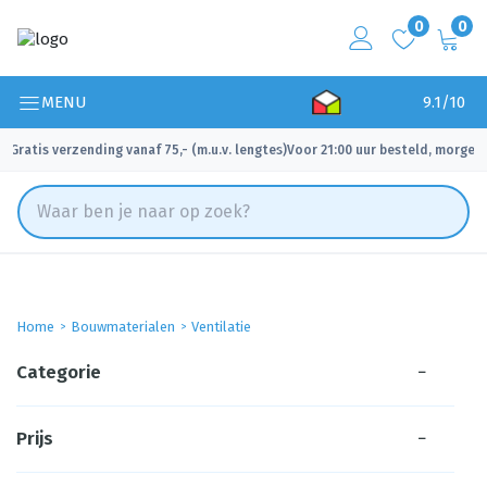
0
0
MENU
9.1/10
Gratis verzending vanaf 75,- (m.u.v. lengtes)
Voor 21:00 uur besteld, morgen 
✓
✓
Home
Bouwmaterialen
Ventilatie
Categorie
−
Prijs
−