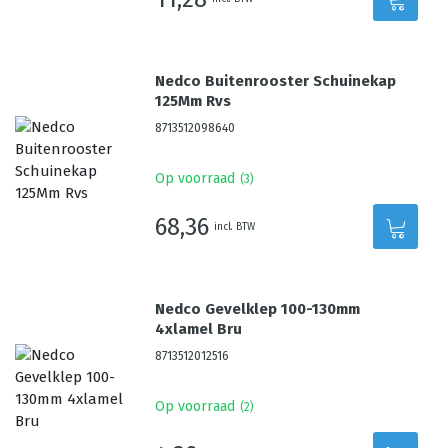
Nedco Buitenrooster Schuinekap
125Mm Rvs
8713512098640
Op voorraad
(
3
)
68,36
incl. BTW
Nedco Gevelklep 100-130mm
4xlamel Bru
8713512012516
Op voorraad
(
2
)