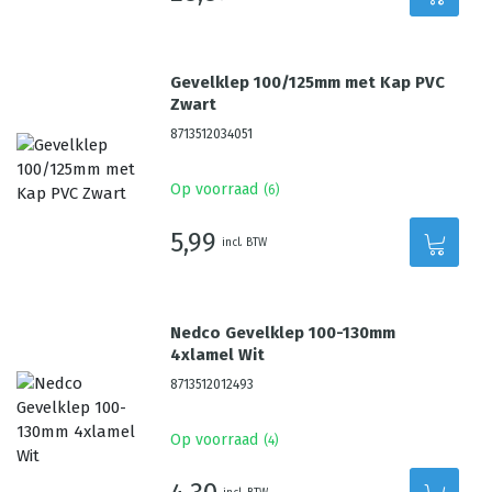
Gevelklep 100/125mm met Kap PVC
Zwart
8713512034051
Op voorraad
(
6
)
5,99
incl. BTW
Nedco Gevelklep 100-130mm
4xlamel Wit
8713512012493
Op voorraad
(
4
)