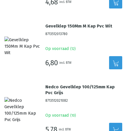
4,68
incl. BTW
Gevelklep 150Mm M Kap Pvc Wit
8713512013780
Op voorraad
(
12
)
6,80
incl. BTW
Nedco Gevelklep 100/125mm Kap
Pvc Grijs
8713512021082
Op voorraad
(
10
)
5,78
incl. BTW