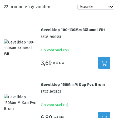
22
producten gevonden
Gevelklep 100-130Mm 3Xlamel Wit
8713512002951
Op voorraad
(
29
)
3,69
incl. BTW
Gevelklep 150Mm M Kap Pvc Bruin
8713512013803
Op voorraad
(
15
)
6,80
incl. BTW