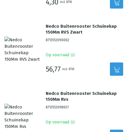
4,30
incl. BTW
Nedco Buitenrooster Schuinekap
150Mm RVS Zwart
8713512090002
Op voorraad
(
2
)
56,77
incl. BTW
Nedco Buitenrooster Schuinekap
150Mm Rvs
8713512098657
Op voorraad
(
2
)