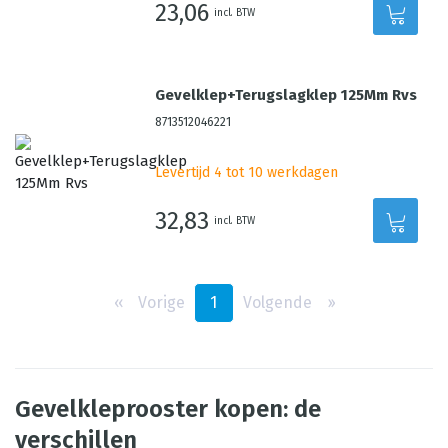
23,06
incl. BTW
Gevelklep+Terugslagklep 125Mm Rvs
8713512046221
Levertijd 4 tot 10 werkdagen
32,83
incl. BTW
‹‹
Vorige
1
Volgende
››
Gevelkleprooster kopen: de
verschillen