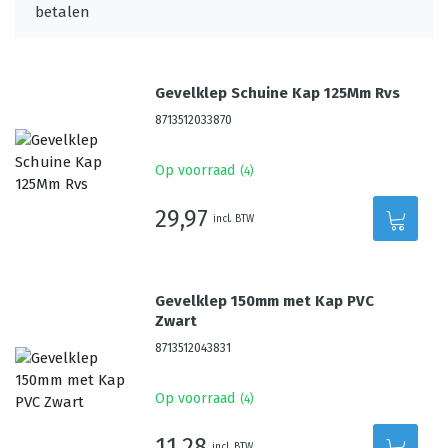
Gevelklep Schuine Kap 125Mm Rvs
8713512033870
Op voorraad
(
4
)
29,97
incl. BTW
Gevelklep 150mm met Kap PVC
Zwart
8713512043831
Op voorraad
(
4
)
11,28
incl. BTW