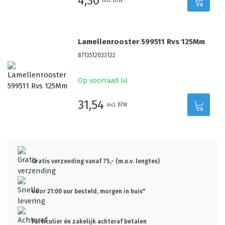
4,30
incl. BTW
Lamellenrooster 599511 Rvs 125Mm
8713512033122
Op voorraad
(
4
)
31,54
incl. BTW
Gratis verzending vanaf 75,- (m.u.v. lengtes)
Voor 21:00 uur besteld, morgen in huis*
Particulier én zakelijk achteraf betalen