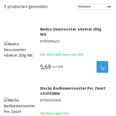
9
producten gevonden
Nedco Deurrooster 46x9cm 2Dlg
Wit
8713512004221
Op voorraad
(meer dan 500)
5,69
incl. BTW
Weckx Badkamerrooster Pvc Zwart
452X92Mm
8717825520898
Op voorraad
(
182
)