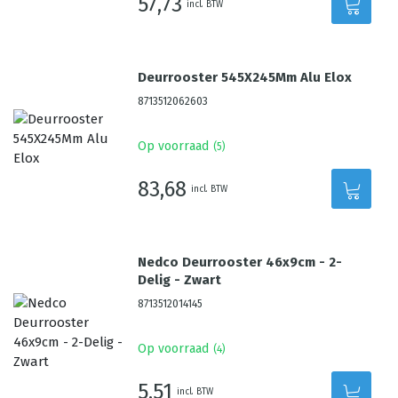
57,73
incl. BTW
Deurrooster 545X245Mm Alu Elox
8713512062603
Op voorraad
(
5
)
83,68
incl. BTW
Nedco Deurrooster 46x9cm - 2-
Delig - Zwart
8713512014145
Op voorraad
(
4
)
5,51
incl. BTW