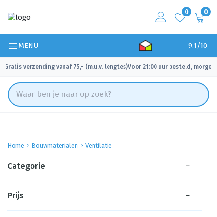
0
0
MENU
9.1/10
Gratis verzending vanaf 75,- (m.u.v. lengtes)
Voor 21:00 uur besteld, morgen 
✓
✓
Home
Bouwmaterialen
Ventilatie
Categorie
−
Prijs
−