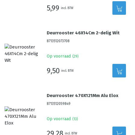
5,99
incl. BTW
Deurrooster 46X14Cm 2-delig Wit
8713512073708
Op voorraad
(
29
)
9,50
incl. BTW
Deurrooster 470X121Mm Alu Elox
8713512059849
Op voorraad
(
13
)
29,28
incl. BTW