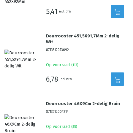
5,41
incl. BTW
Deurrooster 451,5X91,7Mm 2-delig
Wit
8713512073692
Op voorraad
(
113
)
6,78
incl. BTW
Deurrooster 46X9Cm 2-delig Bruin
8713512004214
Op voorraad
(
55
)